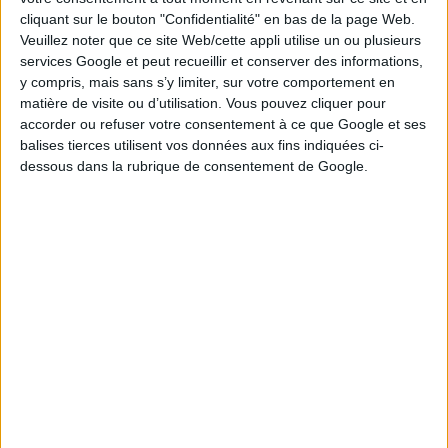
cliquant sur le bouton "Confidentialité" en bas de la page Web.
2
9
10
14
16
Veuillez noter que ce site Web/cette appli utilise un ou plusieurs
services Google et peut recueillir et conserver des informations,
Tirage n°
013
y compris, mais sans s’y limiter, sur votre comportement en
matière de visite ou d’utilisation. Vous pouvez cliquer pour
4
8
11
13
14
20
28
accorder ou refuser votre consentement à ce que Google et ses
balises tierces utilisent vos données aux fins indiquées ci-
dessous dans la rubrique de consentement de Google.
2
15
16
21
23
Tirage n°
012
3
5
8
9
10
14
26
2
6
13
17
25
Tirage n°
011
3
14
16
19
20
21
27