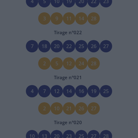
4
5
10
19
20
22
23
3
9
11
14
28
Tirage n°
022
7
18
20
22
25
26
27
2
5
12
24
28
Tirage n°
021
4
7
12
14
16
19
25
2
10
21
26
27
Tirage n°
020
10
13
20
23
25
27
28