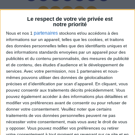
2
4
12
18
19
Le respect de votre vie privée est
notre priorité
Tirage n°
016
partenaires
Nous et nos 1
stockons et/ou accédons à des
5
9
19
20
21
24
27
informations sur un appareil, telles que les cookies, et traitons
des données personnelles telles que des identifiants uniques et
des informations standards envoyées par un appareil pour des
3
4
13
22
26
publicités et du contenu personnalisés, des mesures de publicité
et de contenu, des études d'audience et le développement de
Tirage n°
015
services.
Avec votre permission, nos 1 partenaires et nous-
mêmes pouvons utiliser des données de géolocalisation
4
10
11
15
16
18
23
précises et d’identification par scan d'appareil. En cliquant, vous
pouvez consentir aux traitements décrits précédemment. Vous
pouvez également accéder à des informations plus détaillées et
1
2
3
12
13
modifier vos préférences avant de consentir ou pour refuser de
donner votre consentement.
Veuillez noter que certains
Tirage n°
014
traitements de vos données personnelles peuvent ne pas
nécessiter votre consentement, mais vous avez le droit de vous
3
4
7
20
21
24
28
y opposer. Vous pouvez modifier vos préférences ou retirer
votre consentement à tout moment en revenant sur ce site et en