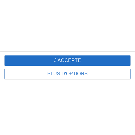
Grille flash ou grille manuelle : y a-t-il
vraiment une différence ?
J'ACCEPTE
PLUS D'OPTIONS