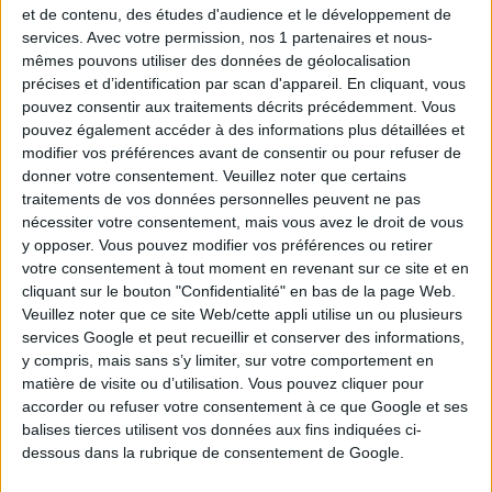
et de contenu, des études d'audience et le développement de
services.
Avec votre permission, nos 1 partenaires et nous-
mêmes pouvons utiliser des données de géolocalisation
Mineurs et jeux FDJ : ce que dit la loi française
précises et d’identification par scan d'appareil. En cliquant, vous
pouvez consentir aux traitements décrits précédemment. Vous
pouvez également accéder à des informations plus détaillées et
modifier vos préférences avant de consentir ou pour refuser de
donner votre consentement.
Veuillez noter que certains
traitements de vos données personnelles peuvent ne pas
nécessiter votre consentement, mais vous avez le droit de vous
y opposer. Vous pouvez modifier vos préférences ou retirer
votre consentement à tout moment en revenant sur ce site et en
cliquant sur le bouton "Confidentialité" en bas de la page Web.
Veuillez noter que ce site Web/cette appli utilise un ou plusieurs
services Google et peut recueillir et conserver des informations,
y compris, mais sans s’y limiter, sur votre comportement en
matière de visite ou d’utilisation. Vous pouvez cliquer pour
accorder ou refuser votre consentement à ce que Google et ses
balises tierces utilisent vos données aux fins indiquées ci-
10 mythes courants sur le Loto démontés
dessous dans la rubrique de consentement de Google.
statistiquement