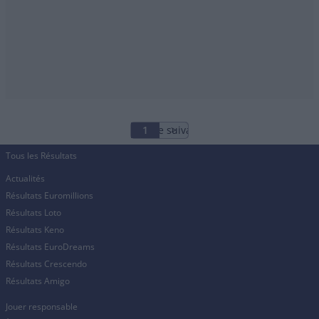
Page suivante
1
Tous les Résultats
Actualités
Résultats Euromillions
Résultats Loto
Résultats Keno
Résultats EuroDreams
Résultats Crescendo
Résultats Amigo
Jouer responsable