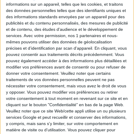
2
10
16
20
23
informations sur un appareil, telles que les cookies, et traitons
des données personnelles telles que des identifiants uniques et
Tirage n°
247
des informations standards envoyées par un appareil pour des
publicités et du contenu personnalisés, des mesures de publicité
3
6
10
11
14
16
27
et de contenu, des études d'audience et le développement de
services.
Avec votre permission, nos 1 partenaires et nous-
mêmes pouvons utiliser des données de géolocalisation
1
2
5
7
19
précises et d’identification par scan d'appareil. En cliquant, vous
pouvez consentir aux traitements décrits précédemment. Vous
Tirage n°
246
pouvez également accéder à des informations plus détaillées et
modifier vos préférences avant de consentir ou pour refuser de
4
7
8
10
11
21
25
donner votre consentement.
Veuillez noter que certains
traitements de vos données personnelles peuvent ne pas
nécessiter votre consentement, mais vous avez le droit de vous
1
2
3
17
20
y opposer. Vous pouvez modifier vos préférences ou retirer
votre consentement à tout moment en revenant sur ce site et en
Tirage n°
245
cliquant sur le bouton "Confidentialité" en bas de la page Web.
Veuillez noter que ce site Web/cette appli utilise un ou plusieurs
12
13
14
15
22
23
24
services Google et peut recueillir et conserver des informations,
y compris, mais sans s’y limiter, sur votre comportement en
matière de visite ou d’utilisation. Vous pouvez cliquer pour
4
10
19
21
25