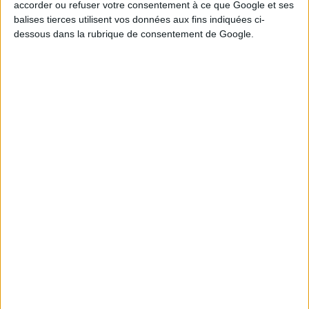
accorder ou refuser votre consentement à ce que Google et ses
balises tierces utilisent vos données aux fins indiquées ci-
Tirage n°
244
dessous dans la rubrique de consentement de Google.
9
10
16
19
20
27
28
8
12
13
22
25
Tirage n°
243
3
4
10
12
15
17
22
9
13
14
20
23
Tirage n°
242
6
7
10
14
21
24
26
4
9
13
18
23