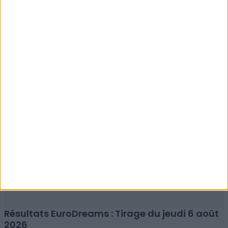
Résultats EuroMillions : Tirage du vendredi 7
août 2026
Résultats EuroDreams : Tirage du jeudi 6 août
2026