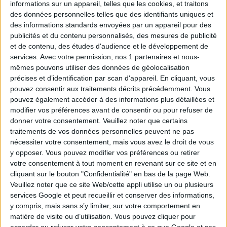
informations sur un appareil, telles que les cookies, et traitons
des données personnelles telles que des identifiants uniques et
Tirage n°
247
des informations standards envoyées par un appareil pour des
publicités et du contenu personnalisés, des mesures de publicité
3
6
9
13
18
21
25
et de contenu, des études d'audience et le développement de
services.
Avec votre permission, nos 1 partenaires et nous-
1
2
10
11
15
mêmes pouvons utiliser des données de géolocalisation
précises et d’identification par scan d'appareil. En cliquant, vous
Tirage n°
246
pouvez consentir aux traitements décrits précédemment. Vous
pouvez également accéder à des informations plus détaillées et
modifier vos préférences avant de consentir ou pour refuser de
1
5
6
18
23
24
28
donner votre consentement.
Veuillez noter que certains
traitements de vos données personnelles peuvent ne pas
2
16
17
19
20
nécessiter votre consentement, mais vous avez le droit de vous
y opposer. Vous pouvez modifier vos préférences ou retirer
Tirage n°
245
votre consentement à tout moment en revenant sur ce site et en
cliquant sur le bouton "Confidentialité" en bas de la page Web.
Veuillez noter que ce site Web/cette appli utilise un ou plusieurs
2
4
9
13
15
24
26
services Google et peut recueillir et conserver des informations,
y compris, mais sans s’y limiter, sur votre comportement en
3
11
17
22
23
matière de visite ou d’utilisation. Vous pouvez cliquer pour