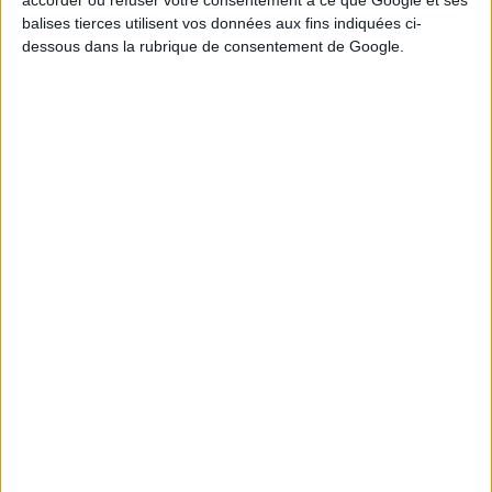
accorder ou refuser votre consentement à ce que Google et ses
Tirage n°
244
balises tierces utilisent vos données aux fins indiquées ci-
dessous dans la rubrique de consentement de Google.
9
11
12
16
21
24
28
6
8
10
15
19
Tirage n°
243
4
7
10
11
21
24
27
1
3
13
15
25
Tirage n°
242
1
2
8
11
13
18
25
6
14
19
24
28