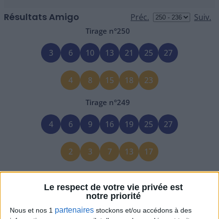
Résultats Amigo
Tirage n°
250
3
6
10
13
21
25
27
4
8
15
18
23
Tirage n°
249
4
6
9
16
19
25
27
2
3
7
13
17
Tirage n°
248
Le respect de votre vie privée est
1
10
11
12
13
25
28
notre priorité
partenaires
Nous et nos 1
stockons et/ou accédons à des