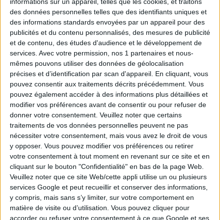
informations sur un appareil, telles que les cookies, et traitons
2
6
15
23
26
des données personnelles telles que des identifiants uniques et
des informations standards envoyées par un appareil pour des
Tirage n°
247
publicités et du contenu personnalisés, des mesures de publicité
et de contenu, des études d'audience et le développement de
4
5
10
14
15
17
24
services.
Avec votre permission, nos 1 partenaires et nous-
mêmes pouvons utiliser des données de géolocalisation
précises et d’identification par scan d'appareil. En cliquant, vous
3
6
23
26
28
pouvez consentir aux traitements décrits précédemment. Vous
pouvez également accéder à des informations plus détaillées et
Tirage n°
246
modifier vos préférences avant de consentir ou pour refuser de
donner votre consentement.
Veuillez noter que certains
2
3
4
5
6
17
20
traitements de vos données personnelles peuvent ne pas
nécessiter votre consentement, mais vous avez le droit de vous
y opposer. Vous pouvez modifier vos préférences ou retirer
12
16
18
22
25
votre consentement à tout moment en revenant sur ce site et en
cliquant sur le bouton "Confidentialité" en bas de la page Web.
Tirage n°
245
Veuillez noter que ce site Web/cette appli utilise un ou plusieurs
services Google et peut recueillir et conserver des informations,
2
3
10
11
13
14
17
y compris, mais sans s’y limiter, sur votre comportement en
matière de visite ou d’utilisation. Vous pouvez cliquer pour
4
7
15
21
25
accorder ou refuser votre consentement à ce que Google et ses