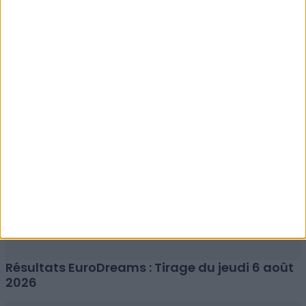
Résultats EuroMillions : Tirage du vendredi 7
août 2026
Résultats EuroDreams : Tirage du jeudi 6 août
2026