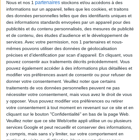
partenaires
Nous et nos 1
stockons et/ou accédons à des
Tirage n°
247
informations sur un appareil, telles que les cookies, et traitons
des données personnelles telles que des identifiants uniques et
des informations standards envoyées par un appareil pour des
1
6
8
9
10
11
25
publicités et du contenu personnalisés, des mesures de publicité
et de contenu, des études d'audience et le développement de
12
19
22
23
27
services.
Avec votre permission, nos 1 partenaires et nous-
mêmes pouvons utiliser des données de géolocalisation
Tirage n°
246
précises et d’identification par scan d'appareil. En cliquant, vous
pouvez consentir aux traitements décrits précédemment. Vous
pouvez également accéder à des informations plus détaillées et
4
5
8
12
13
17
24
modifier vos préférences avant de consentir ou pour refuser de
donner votre consentement.
Veuillez noter que certains
6
10
20
22
28
traitements de vos données personnelles peuvent ne pas
nécessiter votre consentement, mais vous avez le droit de vous
Tirage n°
245
y opposer. Vous pouvez modifier vos préférences ou retirer
votre consentement à tout moment en revenant sur ce site et en
2
6
15
21
22
23
24
cliquant sur le bouton "Confidentialité" en bas de la page Web.
Veuillez noter que ce site Web/cette appli utilise un ou plusieurs
services Google et peut recueillir et conserver des informations,
5
8
14
19
27
y compris, mais sans s’y limiter, sur votre comportement en