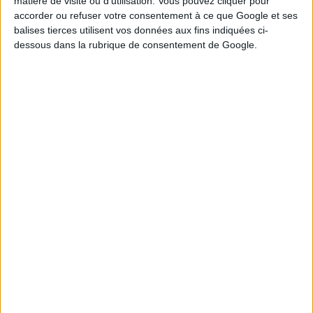
matière de visite ou d’utilisation. Vous pouvez cliquer pour
Tirage n°
244
accorder ou refuser votre consentement à ce que Google et ses
balises tierces utilisent vos données aux fins indiquées ci-
3
6
13
16
19
20
24
dessous dans la rubrique de consentement de Google.
4
5
12
14
26
Tirage n°
243
1
2
6
14
16
17
23
3
9
10
19
22
Tirage n°
242
9
14
18
22
25
26
28
5
6
8
17
23