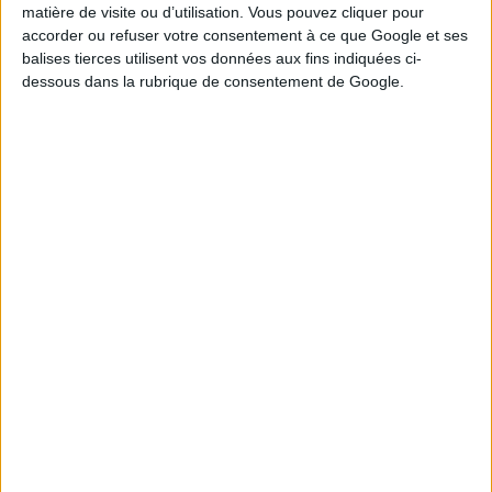
matière de visite ou d’utilisation. Vous pouvez cliquer pour
8
9
11
12
14
accorder ou refuser votre consentement à ce que Google et ses
balises tierces utilisent vos données aux fins indiquées ci-
Tirage n°
244
dessous dans la rubrique de consentement de Google.
4
6
10
15
17
26
28
2
8
12
16
24
Tirage n°
243
5
11
18
21
25
26
27
1
6
8
14
19
Tirage n°
242
1
5
6
14
16
20
22