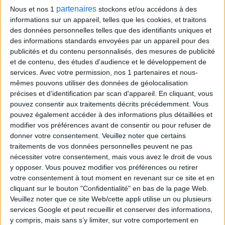
partenaires
Nous et nos 1
stockons et/ou accédons à des
9
13
14
19
24
informations sur un appareil, telles que les cookies, et traitons
des données personnelles telles que des identifiants uniques et
Tirage n°
247
des informations standards envoyées par un appareil pour des
publicités et du contenu personnalisés, des mesures de publicité
3
4
5
13
16
20
24
et de contenu, des études d'audience et le développement de
services.
Avec votre permission, nos 1 partenaires et nous-
mêmes pouvons utiliser des données de géolocalisation
9
11
18
23
26
précises et d’identification par scan d'appareil. En cliquant, vous
pouvez consentir aux traitements décrits précédemment. Vous
Tirage n°
246
pouvez également accéder à des informations plus détaillées et
modifier vos préférences avant de consentir ou pour refuser de
2
6
7
14
16
18
27
donner votre consentement.
Veuillez noter que certains
traitements de vos données personnelles peuvent ne pas
nécessiter votre consentement, mais vous avez le droit de vous
5
13
19
22
24
y opposer. Vous pouvez modifier vos préférences ou retirer
votre consentement à tout moment en revenant sur ce site et en
Tirage n°
245
cliquant sur le bouton "Confidentialité" en bas de la page Web.
Veuillez noter que ce site Web/cette appli utilise un ou plusieurs
3
5
18
20
21
22
23
services Google et peut recueillir et conserver des informations,
y compris, mais sans s’y limiter, sur votre comportement en