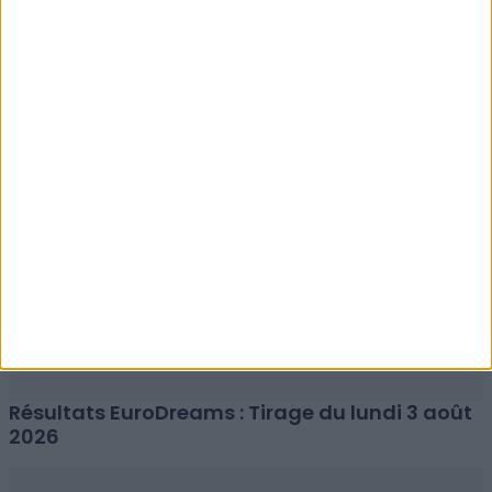
Résultats EuroMillions : Tirage du mardi 4 août
2026
Résultats EuroDreams : Tirage du lundi 3 août
2026