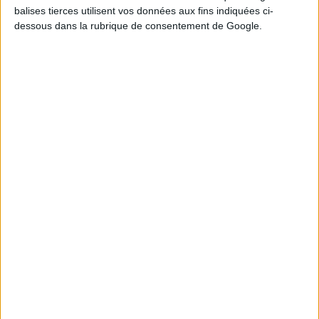
balises tierces utilisent vos données aux fins indiquées ci-
dessous dans la rubrique de consentement de Google.
7
9
13
16
18
23
25
3
8
17
20
24
Tirage n°
243
3
6
10
17
18
25
26
7
12
14
22
24
Tirage n°
242
3
6
8
10
12
19
28
5
11
18
23
27
Tirage n°
241