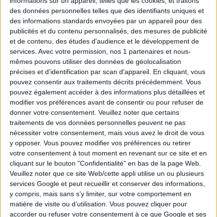
informations sur un appareil, telles que les cookies, et traitons
Tirage n°
247
des données personnelles telles que des identifiants uniques et
des informations standards envoyées par un appareil pour des
1
2
10
11
12
15
21
publicités et du contenu personnalisés, des mesures de publicité
et de contenu, des études d'audience et le développement de
services.
Avec votre permission, nos 1 partenaires et nous-
4
18
19
20
25
mêmes pouvons utiliser des données de géolocalisation
précises et d’identification par scan d'appareil. En cliquant, vous
Tirage n°
246
pouvez consentir aux traitements décrits précédemment. Vous
pouvez également accéder à des informations plus détaillées et
1
5
6
7
11
15
27
modifier vos préférences avant de consentir ou pour refuser de
donner votre consentement.
Veuillez noter que certains
traitements de vos données personnelles peuvent ne pas
4
10
12
17
20
nécessiter votre consentement, mais vous avez le droit de vous
y opposer. Vous pouvez modifier vos préférences ou retirer
Tirage n°
245
votre consentement à tout moment en revenant sur ce site et en
cliquant sur le bouton "Confidentialité" en bas de la page Web.
4
9
10
12
14
15
27
Veuillez noter que ce site Web/cette appli utilise un ou plusieurs
services Google et peut recueillir et conserver des informations,
6
13
20
23
26
y compris, mais sans s’y limiter, sur votre comportement en
matière de visite ou d’utilisation. Vous pouvez cliquer pour
accorder ou refuser votre consentement à ce que Google et ses
Tirage n°
244