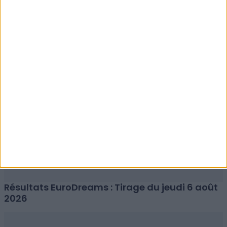
Résultats EuroMillions : Tirage du vendredi 7
août 2026
Résultats EuroDreams : Tirage du jeudi 6 août
2026