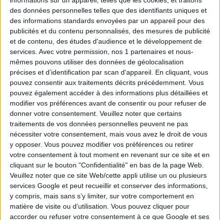
Tirage n°
247
des données personnelles telles que des identifiants uniques et
des informations standards envoyées par un appareil pour des
3
4
8
15
24
25
28
publicités et du contenu personnalisés, des mesures de publicité
et de contenu, des études d'audience et le développement de
services.
Avec votre permission, nos 1 partenaires et nous-
1
6
19
23
26
mêmes pouvons utiliser des données de géolocalisation
précises et d’identification par scan d'appareil. En cliquant, vous
Tirage n°
246
pouvez consentir aux traitements décrits précédemment. Vous
pouvez également accéder à des informations plus détaillées et
2
5
11
14
19
20
25
modifier vos préférences avant de consentir ou pour refuser de
donner votre consentement.
Veuillez noter que certains
traitements de vos données personnelles peuvent ne pas
4
7
9
18
23
nécessiter votre consentement, mais vous avez le droit de vous
y opposer. Vous pouvez modifier vos préférences ou retirer
Tirage n°
245
votre consentement à tout moment en revenant sur ce site et en
cliquant sur le bouton "Confidentialité" en bas de la page Web.
7
11
13
14
15
17
21
Veuillez noter que ce site Web/cette appli utilise un ou plusieurs
services Google et peut recueillir et conserver des informations,
y compris, mais sans s’y limiter, sur votre comportement en
3
4
8
12
19
matière de visite ou d’utilisation. Vous pouvez cliquer pour
accorder ou refuser votre consentement à ce que Google et ses
Tirage n°
244