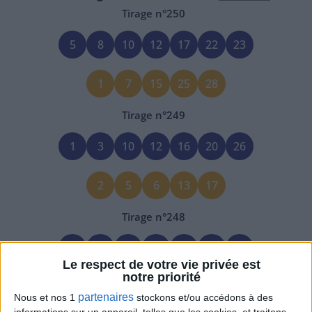
Tirage n°
250
5
8
10
12
17
22
23
1
7
15
25
28
Tirage n°
249
1
3
10
12
16
20
26
2
5
6
13
17
Tirage n°
248
1
2
9
19
22
25
28
Le respect de votre vie privée est
notre priorité
10
12
13
21
26
partenaires
Nous et nos 1
stockons et/ou accédons à des
informations sur un appareil, telles que les cookies, et traitons