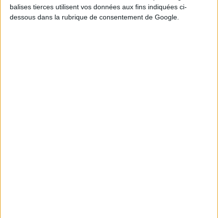
balises tierces utilisent vos données aux fins indiquées ci-
dessous dans la rubrique de consentement de Google.
1
3
8
14
16
17
23
4
6
20
21
27
Tirage n°
243
2
6
8
13
14
15
23
3
4
10
17
22
Tirage n°
242
1
4
7
10
11
20
24
8
12
14
15
19
Tirage n°
241