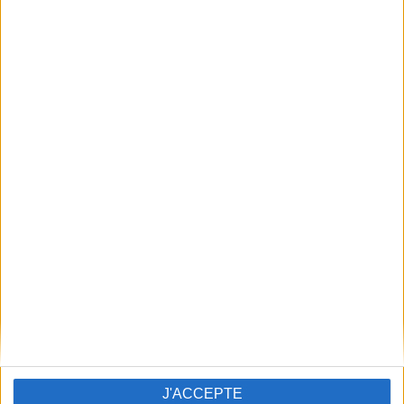
3
3
2
4
1
5
5
5
0
4
1
3
2
2
3
1
4
0
5
4
4
0
3
1
2
2
1
3
J'ACCEPTE
0
4