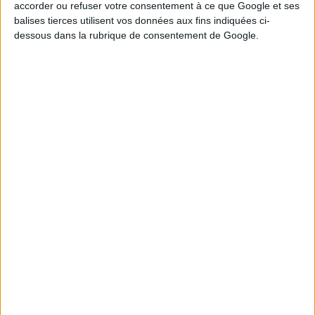
accorder ou refuser votre consentement à ce que Google et ses
Tirage n°
244
balises tierces utilisent vos données aux fins indiquées ci-
dessous dans la rubrique de consentement de Google.
1
5
7
13
15
20
23
9
10
16
18
24
Tirage n°
243
2
7
9
11
12
14
17
3
4
13
16
19
Tirage n°
242
5
7
10
12
15
17
27
2
3
11
19
20