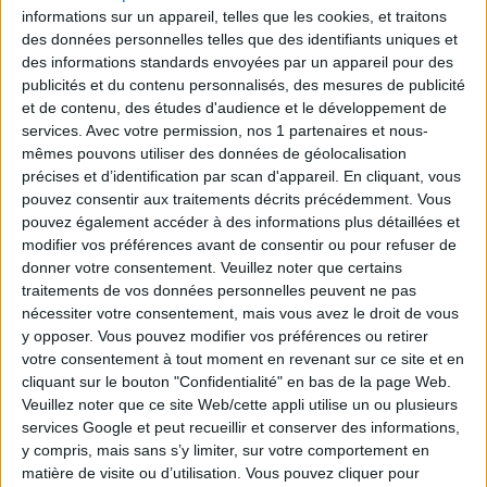
informations sur un appareil, telles que les cookies, et traitons
Tirage n°
247
des données personnelles telles que des identifiants uniques et
des informations standards envoyées par un appareil pour des
4
9
10
15
17
22
26
publicités et du contenu personnalisés, des mesures de publicité
et de contenu, des études d'audience et le développement de
services.
Avec votre permission, nos 1 partenaires et nous-
5
7
12
21
24
mêmes pouvons utiliser des données de géolocalisation
précises et d’identification par scan d'appareil. En cliquant, vous
Tirage n°
246
pouvez consentir aux traitements décrits précédemment. Vous
pouvez également accéder à des informations plus détaillées et
16
17
19
20
24
25
28
modifier vos préférences avant de consentir ou pour refuser de
donner votre consentement.
Veuillez noter que certains
traitements de vos données personnelles peuvent ne pas
1
7
9
13
18
nécessiter votre consentement, mais vous avez le droit de vous
y opposer. Vous pouvez modifier vos préférences ou retirer
Tirage n°
245
votre consentement à tout moment en revenant sur ce site et en
cliquant sur le bouton "Confidentialité" en bas de la page Web.
4
8
11
19
23
25
26
Veuillez noter que ce site Web/cette appli utilise un ou plusieurs
services Google et peut recueillir et conserver des informations,
y compris, mais sans s’y limiter, sur votre comportement en
2
3
15
18
28
matière de visite ou d’utilisation. Vous pouvez cliquer pour