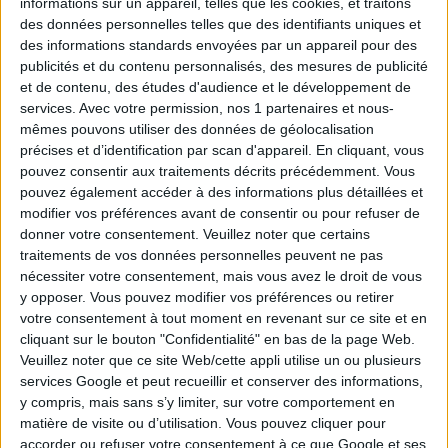
informations sur un appareil, telles que les cookies, et traitons
des données personnelles telles que des identifiants uniques et
Tirage n°
247
des informations standards envoyées par un appareil pour des
publicités et du contenu personnalisés, des mesures de publicité
5
8
13
14
18
19
21
et de contenu, des études d'audience et le développement de
services.
Avec votre permission, nos 1 partenaires et nous-
mêmes pouvons utiliser des données de géolocalisation
2
4
17
24
27
précises et d’identification par scan d'appareil. En cliquant, vous
pouvez consentir aux traitements décrits précédemment. Vous
Tirage n°
246
pouvez également accéder à des informations plus détaillées et
modifier vos préférences avant de consentir ou pour refuser de
5
8
15
16
21
27
28
donner votre consentement.
Veuillez noter que certains
traitements de vos données personnelles peuvent ne pas
2
6
7
18
23
nécessiter votre consentement, mais vous avez le droit de vous
y opposer. Vous pouvez modifier vos préférences ou retirer
votre consentement à tout moment en revenant sur ce site et en
Tirage n°
245
cliquant sur le bouton "Confidentialité" en bas de la page Web.
Veuillez noter que ce site Web/cette appli utilise un ou plusieurs
7
11
17
21
22
25
27
services Google et peut recueillir et conserver des informations,
y compris, mais sans s’y limiter, sur votre comportement en
3
4
10
13
20
matière de visite ou d’utilisation. Vous pouvez cliquer pour
accorder ou refuser votre consentement à ce que Google et ses