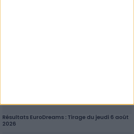
Résultats EuroMillions : Tirage du vendredi 7
août 2026
Résultats EuroDreams : Tirage du jeudi 6 août
2026