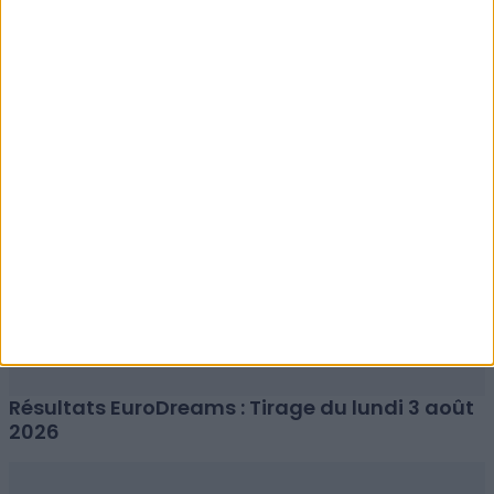
Résultats EuroMillions : Tirage du mardi 4 août
2026
Résultats EuroDreams : Tirage du lundi 3 août
2026