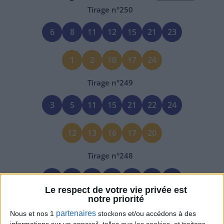
Tirage n°
250
6
8
11
12
15
21
23
1
2
10
17
24
Tirage n°
249
3
5
11
15
21
22
24
12
13
16
17
20
Tirage n°
248
3
4
7
16
17
25
27
Le respect de votre vie privée est
notre priorité
9
19
20
21
26
partenaires
Nous et nos 1
stockons et/ou accédons à des
informations sur un appareil, telles que les cookies, et traitons