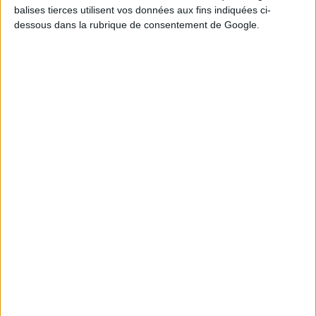
balises tierces utilisent vos données aux fins indiquées ci-
dessous dans la rubrique de consentement de Google.
1
11
12
17
22
25
26
2
3
6
18
27
Tirage n°
243
2
5
6
11
21
25
27
8
17
20
23
26
Tirage n°
242
2
3
5
9
12
14
27
1
11
20
25
26
Tirage n°
241