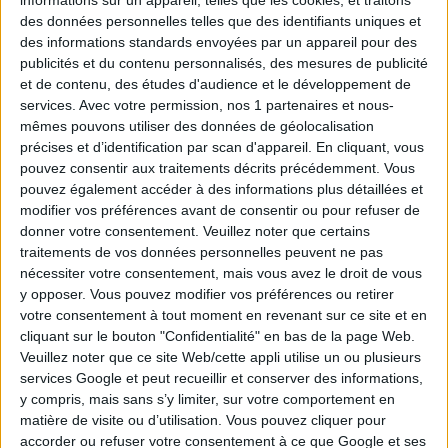
Tirage n°
247
des données personnelles telles que des identifiants uniques et
des informations standards envoyées par un appareil pour des
8
9
14
18
23
25
28
publicités et du contenu personnalisés, des mesures de publicité
et de contenu, des études d'audience et le développement de
services.
Avec votre permission, nos 1 partenaires et nous-
10
13
17
26
27
mêmes pouvons utiliser des données de géolocalisation
précises et d’identification par scan d'appareil. En cliquant, vous
Tirage n°
246
pouvez consentir aux traitements décrits précédemment. Vous
pouvez également accéder à des informations plus détaillées et
9
15
18
21
23
26
27
modifier vos préférences avant de consentir ou pour refuser de
donner votre consentement.
Veuillez noter que certains
traitements de vos données personnelles peuvent ne pas
2
5
8
10
14
nécessiter votre consentement, mais vous avez le droit de vous
y opposer. Vous pouvez modifier vos préférences ou retirer
Tirage n°
245
votre consentement à tout moment en revenant sur ce site et en
cliquant sur le bouton "Confidentialité" en bas de la page Web.
7
11
20
21
23
24
28
Veuillez noter que ce site Web/cette appli utilise un ou plusieurs
services Google et peut recueillir et conserver des informations,
y compris, mais sans s’y limiter, sur votre comportement en
1
3
4
15
18
matière de visite ou d’utilisation. Vous pouvez cliquer pour
accorder ou refuser votre consentement à ce que Google et ses
Tirage n°
244