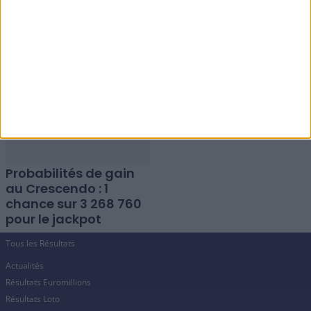
Horaires des tirages
Tableau des gains du
Crescendo : tous les
Crescendo : jackpot
samedis, 7 tirages de
évolutif de 100 000 à
13h à 19h
700 000 €
Probabilités de gain
au Crescendo : 1
chance sur 3 268 760
pour le jackpot
Tous les Résultats
Actualités
Résultats Euromillions
Résultats Loto