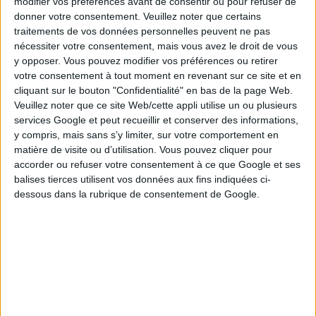
modifier vos préférences avant de consentir ou pour refuser de
donner votre consentement.
Veuillez noter que certains
traitements de vos données personnelles peuvent ne pas
nécessiter votre consentement, mais vous avez le droit de vous
y opposer. Vous pouvez modifier vos préférences ou retirer
votre consentement à tout moment en revenant sur ce site et en
cliquant sur le bouton "Confidentialité" en bas de la page Web.
Veuillez noter que ce site Web/cette appli utilise un ou plusieurs
services Google et peut recueillir et conserver des informations,
Sur une grille papier ou en ligne, cochez 10 numéros
y compris, mais sans s’y limiter, sur votre comportement en
entre 1 et 25. Vous pouvez choisir vous-même ou utiliser
matière de visite ou d’utilisation. Vous pouvez cliquer pour
le bouton Flash pour laisser le générateur aléatoire le
accorder ou refuser votre consentement à ce que Google et ses
faire à votre place — les deux méthodes ont strictement
balises tierces utilisent vos données aux fins indiquées ci-
la même probabilité.
dessous dans la rubrique de consentement de Google.
Étape 2 : choisir les tirages
Le samedi, Crescendo organise 7 tirages d'affilée, un par
heure de 13h à 19h. Vous pouvez sélectionner l'option
JOURNÉE pour jouer les 7 tirages d'un coup, ou cocher
uniquement les horaires qui vous intéressent
(consécutifs ou non). Vous pouvez aussi vous engager
sur 1, 2 ou 3 samedis consécutifs, ou opter pour