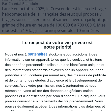
Par
Chantal Beaudoin
Lancé en octobre 2025, le Crescendo est le jeu de tirage
hebdomadaire de la Française des Jeux qui propose 7
tirages successifs en un seul samedi, avec un jackpot qui
grimpe d'heure en heure de 100 000 € à 700 000 €. Mise
modeste à 1 € la grille, principe simple : 10 numéros
parmi 25 et une lettre. Voici comment jouer.
Le principe : 10 numéros + 1 lettre
Le respect de votre vie privée est
notre priorité
Pour décrocher le jackpot, il faut trouver les 10 numéros
tirés parmi 25. Lors de la validation, une lettre parmi S, A,
partenaires
Nous et nos 1
stockons et/ou accédons à des
M, E, D, I est attribuée aléatoirement à votre grille — le
informations sur un appareil, telles que les cookies, et traitons
joueur ne la choisit pas. Cette lettre joue un rôle
des données personnelles telles que des identifiants uniques et
complémentaire dans la structure des gains. Au total, le
des informations standards envoyées par un appareil pour des
jeu compte 10 rangs.
publicités et du contenu personnalisés, des mesures de publicité
Étape 1 : cocher 10 numéros sur 25
et de contenu, des études d'audience et le développement de
services.
Avec votre permission, nos 1 partenaires et nous-
mêmes pouvons utiliser des données de géolocalisation
précises et d’identification par scan d'appareil. En cliquant, vous
pouvez consentir aux traitements décrits précédemment. Vous
pouvez également accéder à des informations plus détaillées et