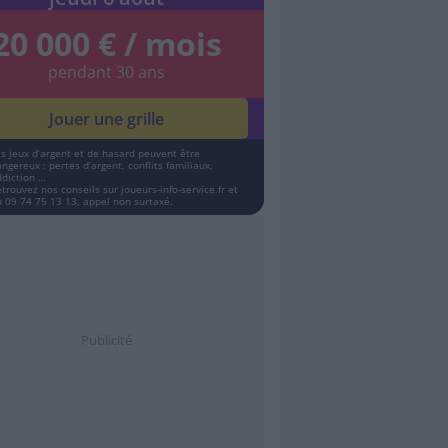
20 000 € / mois
pendant 30 ans
Jouer une grille
es jeux d’argent et de hasard peuvent être
ngereux : pertes d’argent, conflits familiaux,
ddiction …
etrouvez nos conseils sur
joueurs-info-service.fr
et
u 09 74 75 13 13, appel non surtaxé.