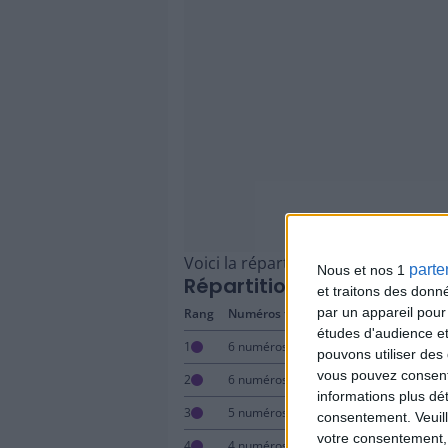
Voici la répartition des gains pour
parte
Nous et nos 1
Répartition des gains
et traitons des donn
par un appareil pour
Rang
Numéros trouvés
N°Dream
études d'audience e
1
6 numéros
+ N°Dream
pouvons utiliser des 
vous pouvez consent
2
6 numéros
sans N°Dream
informations plus dé
3
5 numéros
avec ou sans N
consentement.
Veuil
votre consentement,
4
4 numéros
avec ou sans N