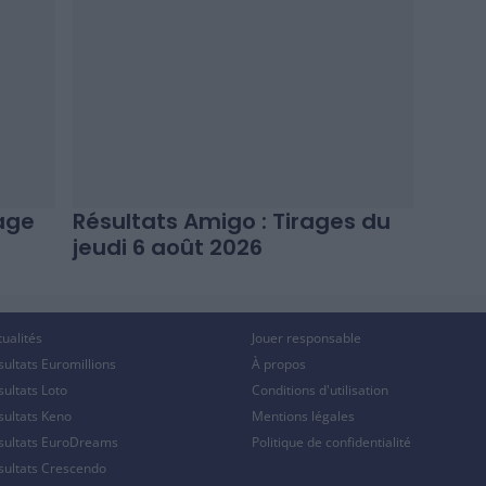
rage
Résultats Amigo : Tirages du
jeudi 6 août 2026
tualités
Jouer responsable
sultats Euromillions
À propos
sultats Loto
Conditions d'utilisation
sultats Keno
Mentions légales
sultats EuroDreams
Politique de confidentialité
sultats Crescendo