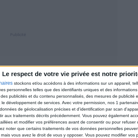
Le respect de votre vie privée est notre priorit
 le tirage EuroDreams du jour :
naires
stockons et/ou accédons à des informations sur un appareil, tel
ées personnelles telles que des identifiants uniques et des informatio
 des publicités et du contenu personnalisés, des mesures de publicité 
Gain
Probabilité
t le développement de services.
Avec votre permission, nos 1 partena
20 000 €/mois pendant 30 ans
1 / 19 191 900
données de géolocalisation précises et d’identification par scan d'appare
ir aux traitements décrits précédemment. Vous pouvez également acc
2 000 €/mois pendant 5 ans
1 / 4 797 975
taillées et modifier vos préférences avant de consentir ou pour refuser
°Dream
variable (≈ 500 €)
1 / 18 816
lez noter que certains traitements de vos données personnelles peuven
 mais vous avez le droit de vous y opposer. Vous pouvez modifier vos 
°Dream
variable
1 / 456