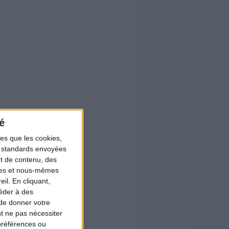
é
les que les cookies,
ns standards envoyées
et de contenu, des
ires et nous-mêmes
il. En cliquant,
éder à des
 de donner votre
t ne pas nécessiter
préférences ou