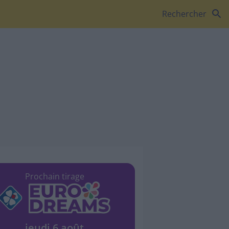
search
Rechercher
Prochain tirage
jeudi 6 août