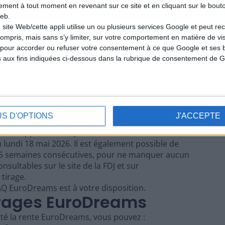
tement à tout moment en revenant sur ce site et en cliquant sur le bouto
°Dream
variable
1 / 32
eb.
 site Web/cette appli utilise un ou plusieurs services Google et peut rec
°Dream
2,50 €
1 / 5,5
ompris, mais sans s’y limiter, sur votre comportement en matière de visit
pour accorder ou refuser votre consentement à ce que Google et ses b
ranti dans la limite de 3 combinaisons gagnantes par tirage parmi tous
 de 21 600 000 € est partagé entre les gagnants et versé en une
s aux fins indiquées ci-dessous dans la rubrique de consentement de G
sur 4,66.
les tirages EuroDreams
t chaque lundi et jeudi à 21h00 (heure de Paris).
US D'OPTIONS
J'ACCEPTE
e jour du tirage, disponibles tant dans les points
 via l'application FDJ.
 lundi 18 mai 2026. Il est également possible de
5 semaines consécutives, pour ne manquer aucun
onsultables sur le site de la FDJ et sur
tirage.
AQ EuroDreams
est à votre disposition.
irages EuroDreams
orté la rente EuroDreams, vous pouvez :