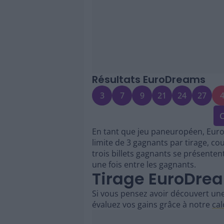
Résultats EuroDreams
3
7
9
21
24
27
C
En tant que jeu paneuropéen, Euro
limite de 3 gagnants par tirage, co
trois billets gagnants se présentent
une fois entre les gagnants.
Tirage EuroDrea
Si vous pensez avoir découvert une
évaluez vos gains grâce à notre
cal