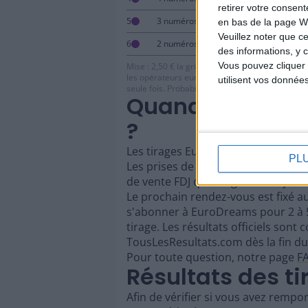
retirer votre consen
5
3 numéros
avec ou sans N
en bas de la page W
Veuillez noter que ce
6
2 numéros
avec ou sans N
des informations, y c
Vous pouvez cliquer 
Mise : 2,50 € la grille simple. Le rang 1 est ga
les opérateurs européens ; au-delà, le montant
utilisent vos donnée
seule fois. Probabilité totale de gain : 1 chance 
Quand ont lieu 
?
Les tirages EuroDreams s'organisen
PL
Les prises de jeu ferment à 20h15 l
de vente FDJ qu'en ligne sur fdj.fr et
Le prochain rendez-vous est fixé au
s'abonner à EuroDreams pour 2 à 
tirage. Les résultats officiels sont c
TousLesResultats.com dès la fin du 
Pour toute question, notre page
F
Résultats des t
Afin de vérifier si vous avez remp