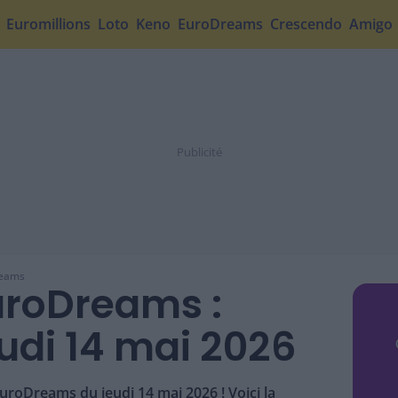
Euromillions
Loto
Keno
EuroDreams
Crescendo
Amigo
reams
uroDreams :
eudi 14 mai 2026
EuroDreams du jeudi 14 mai 2026 ! Voici la