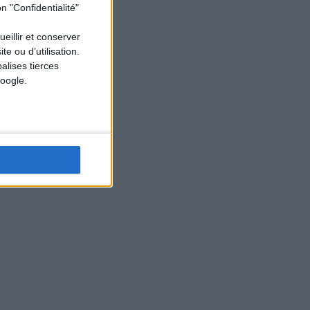
n "Confidentialité"
ueillir et conserver
e ou d’utilisation.
alises tierces
oogle.