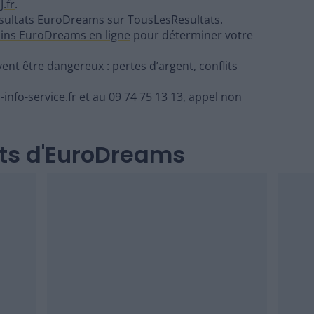
J.fr
.
sultats EuroDreams sur TousLesResultats
.
ains EuroDreams en ligne
pour déterminer votre
ent être dangereux : pertes d’argent, conflits
-info-service.fr
et au 09 74 75 13 13, appel non
ats d'EuroDreams