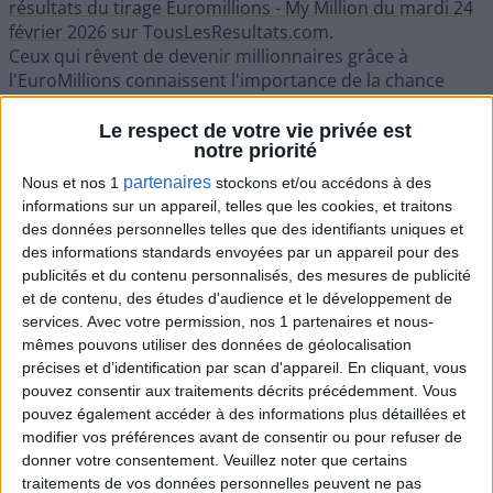
résultats du tirage Euromillions - My Million du mardi 24
février 2026
sur
TousLesResultats.com
.
Ceux qui rêvent de devenir millionnaires grâce à
l'EuroMillions connaissent l'importance de la chance
dans ce jeu ! Ces dernières semaines ont prouvé que la
grande récompense attendait son futur propriétaire.
Le respect de votre vie privée est
notre priorité
Lors du
tirage précédent du vendredi 20 février]
, le
jackpot de 130 millions d'euros n'a pas trouvé preneur,
partenaires
Nous et nos 1
stockons et/ou accédons à des
ce qui signifie que la somme a été reportée au tirage
informations sur un appareil, telles que les cookies, et traitons
suivant. Ainsi, le mardi 24 février, la personne qui
des données personnelles telles que des identifiants uniques et
trouvera la bonne combinaison aura la chance de
des informations standards envoyées par un appareil pour des
remporter 142 millions d'euros. Voilà une opportunité
publicités et du contenu personnalisés, des mesures de publicité
en or qui suscite beaucoup d'intérêt et d'envie de tenter
et de contenu, des études d'audience et le développement de
sa chance !
services.
Avec votre permission, nos 1 partenaires et nous-
Euromillions : Profitez de cette
mêmes pouvons utiliser des données de géolocalisation
précises et d’identification par scan d'appareil. En cliquant, vous
occasion pour tenter de changer
pouvez consentir aux traitements décrits précédemment. Vous
votre vie !
pouvez également accéder à des informations plus détaillées et
Avec un jackpot de 142 millions d'euros, vous pourriez
modifier vos préférences avant de consentir ou pour refuser de
radicalement transformer votre existence. Cette somme
donner votre consentement.
Veuillez noter que certains
traitements de vos données personnelles peuvent ne pas
vous garantirait une vie de confort pour de nombreuses