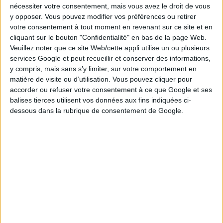
nécessiter votre consentement, mais vous avez le droit de vous
années à venir. Pourquoi ne pas saisir cette chance et
y opposer. Vous pouvez modifier vos préférences ou retirer
participer au prochain tirage de l'Euromillions ?
votre consentement à tout moment en revenant sur ce site et en
cliquant sur le bouton "Confidentialité" en bas de la page Web.
Veuillez noter que ce site Web/cette appli utilise un ou plusieurs
services Google et peut recueillir et conserver des informations,
y compris, mais sans s’y limiter, sur votre comportement en
matière de visite ou d’utilisation. Vous pouvez cliquer pour
accorder ou refuser votre consentement à ce que Google et ses
balises tierces utilisent vos données aux fins indiquées ci-
dessous dans la rubrique de consentement de Google.
Participer est simple : un ticket coûte 2,50 €, et pour
augmenter vos chances de gagner, vous pouvez opter
pour l'option Étoile+ moyennant 1,00 € supplémentaire.
Cette option vous offre une probabilité supérieure à une
sur quatre de remporter un prix. Pour jouer, rendez-