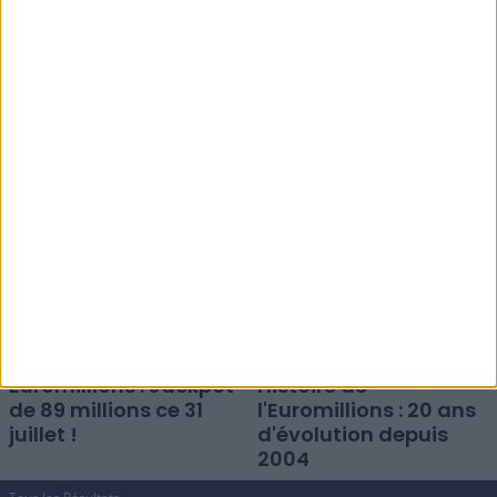
Euromillions :
Jackpot EuroMillions :
Participez au tirage
98 millions d'euros à
de 110 millions d'euros
gagner ce 4 août !
ce vendredi 7 août !
Euromillions : Jackpot
Histoire de
de 89 millions ce 31
l'Euromillions : 20 ans
juillet !
d'évolution depuis
2004