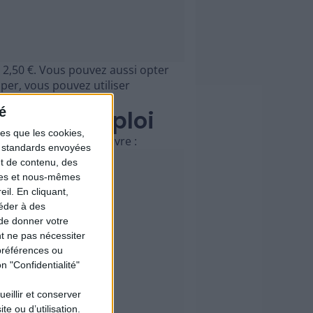
t 2,50 €. Vous pouvez aussi opter
iper, vous pouvez utiliser
é
 mode d'emploi
les que les cookies,
voici les étapes à suivre :
ns standards envoyées
et de contenu, des
ires et nous-mêmes
il. En cliquant,
éder à des
 de donner votre
t ne pas nécessiter
préférences ou
n "Confidentialité"
ueillir et conserver
e ou d’utilisation.