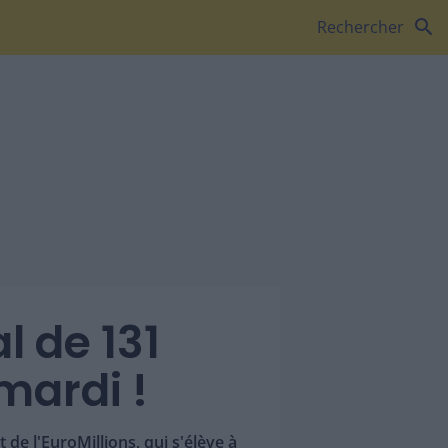
search
Rechercher
l de 131
mardi !
e l'EuroMillions, qui s'élève à