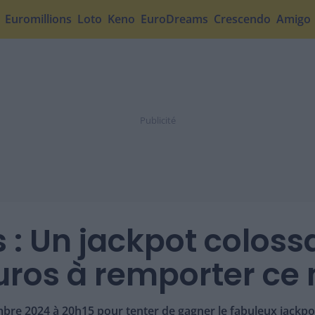
Euromillions
Loto
Keno
EuroDreams
Crescendo
Amigo
 : Un jackpot colossa
euros à remporter ce 
re 2024 à 20h15 pour tenter de gagner le fabuleux jackpot d