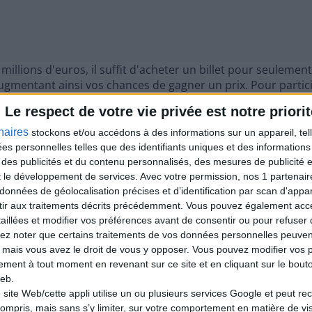
millions d'euros, il suffit d'acheter un billet pour seulemen
 augmentant ainsi vos chances de gagner un prix. Pour partic
n ligne, ou vous rendre dans un point de vente agréé FDJ.
Le respect de votre vie privée est notre priorit
gne au tirage EuroMillions :
naires
stockons et/ou accédons à des informations sur un appareil, tel
oMillions - My Million ce mardi 3 septembre 2024 via FDJ.fr, 
ées personnelles telles que des identifiants uniques et des informatio
 des publicités et du contenu personnalisés, des mesures de publicité 
t le développement de services.
Avec votre permission, nos 1 partena
données de géolocalisation précises et d’identification par scan d'appare
ir aux traitements décrits précédemment. Vous pouvez également acc
taillées et modifier vos préférences avant de consentir ou pour refuser
lez noter que certains traitements de vos données personnelles peuven
 mais vous avez le droit de vous y opposer. Vous pouvez modifier vos 
tement à tout moment en revenant sur ce site et en cliquant sur le bouto
eb.
 site Web/cette appli utilise un ou plusieurs services Google et peut rec
ompris, mais sans s’y limiter, sur votre comportement en matière de visit