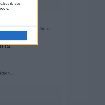
alises tierces
oogle.
de remporter les 131 millions
ions
iction …