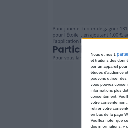
Pour jouer et tenter de gagner 131 
pour l'Étoile+, en ajoutant 1,00 €,
l'application FDJ, visiter le site e
Participer en li
parte
Nous et nos 1
Pour vous lancer dans l'aventure Eur
et traitons des donn
par un appareil pour
études d'audience e
pouvons utiliser des 
vous pouvez consent
informations plus dé
consentement.
Veuil
votre consentement,
retirer votre consen
en bas de la page W
Veuillez noter que ce
des informations, y c