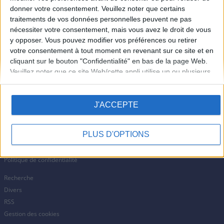
Tous les Résultats
donner votre consentement.
Veuillez noter que certains
traitements de vos données personnelles peuvent ne pas
Actualités
nécessiter votre consentement, mais vous avez le droit de vous
Résultats Euromillions
y opposer. Vous pouvez modifier vos préférences ou retirer
Résultats Loto
votre consentement à tout moment en revenant sur ce site et en
Résultats Keno
cliquant sur le bouton "Confidentialité" en bas de la page Web.
Résultats EuroDreams
Veuillez noter que ce site Web/cette appli utilise un ou plusieurs
Résultats Crescendo
services Google et peut recueillir et conserver des informations,
y compris, mais sans s’y limiter, sur votre comportement en
Résultats Amigo
matière de visite ou d’utilisation. Vous pouvez cliquer pour
J'ACCEPTE
Jouer responsable
accorder ou refuser votre consentement à ce que Google et ses
À propos
balises tierces utilisent vos données aux fins indiquées ci-
PLUS D'OPTIONS
dessous dans la rubrique de consentement de Google.
Conditions d'utilisation
Mentions légales
Politique de confidentialité
Recherche
Divers
RSS
Gestion des cookies