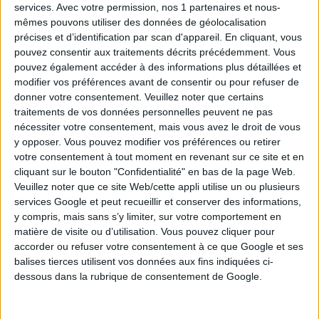
services.
Avec votre permission, nos 1 partenaires et nous-
l'application mobile FDJ, disponible pour Android et iOS.
mêmes pouvons utiliser des données de géolocalisation
Évaluez vos gains au tirage du
précises et d’identification par scan d'appareil. En cliquant, vous
Keno
pouvez consentir aux traitements décrits précédemment. Vous
Pensez-vous avoir les numéros gagnants pour les
pouvez également accéder à des informations plus détaillées et
derniers tirages ? Utilisez notre
calculateur en ligne
pour
modifier vos préférences avant de consentir ou pour refuser de
estimer vos gains potentiels.
donner votre consentement.
Veuillez noter que certains
traitements de vos données personnelles peuvent ne pas
nécessiter votre consentement, mais vous avez le droit de vous
y opposer. Vous pouvez modifier vos préférences ou retirer
votre consentement à tout moment en revenant sur ce site et en
cliquant sur le bouton "Confidentialité" en bas de la page Web.
Veuillez noter que ce site Web/cette appli utilise un ou plusieurs
services Google et peut recueillir et conserver des informations,
y compris, mais sans s’y limiter, sur votre comportement en
matière de visite ou d’utilisation. Vous pouvez cliquer pour
accorder ou refuser votre consentement à ce que Google et ses
balises tierces utilisent vos données aux fins indiquées ci-
dessous dans la rubrique de consentement de Google.
Voici comment les gains se répartissent pour les