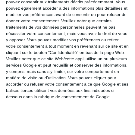
gagnante pour ce jeudi 28 mai 2026 ? Vérifiez vos gains
pouvez consentir aux traitements décrits précédemment. Vous
en utilisant notre
calculateur en ligne
.
pouvez également accéder à des informations plus détaillées et
modifier vos préférences avant de consentir ou pour refuser de
donner votre consentement.
Veuillez noter que certains
traitements de vos données personnelles peuvent ne pas
nécessiter votre consentement, mais vous avez le droit de vous
y opposer. Vous pouvez modifier vos préférences ou retirer
votre consentement à tout moment en revenant sur ce site et en
cliquant sur le bouton "Confidentialité" en bas de la page Web.
Veuillez noter que ce site Web/cette appli utilise un ou plusieurs
services Google et peut recueillir et conserver des informations,
y compris, mais sans s’y limiter, sur votre comportement en
matière de visite ou d’utilisation. Vous pouvez cliquer pour
accorder ou refuser votre consentement à ce que Google et ses
balises tierces utilisent vos données aux fins indiquées ci-
Voici la répartition des gains pour ce tirage Keno du jeudi
dessous dans la rubrique de consentement de Google.
28 mai 2026 :
Répartition des gains
N° cochés
N° trouvés
1 €
10
10
200 000 € cash ou 10 000 € par an à vie