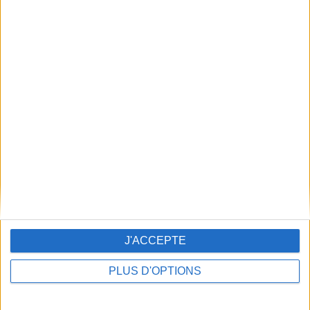
Retrouvez nos conseils sur
joueurs-info-service.fr
et au 09 74 75 13 13, appel
non surtaxé.
Derniers résultats du Keno
J'ACCEPTE
PLUS D'OPTIONS