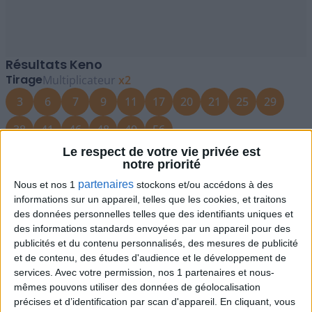
Résultats Keno
Tirage
Multiplicateur
x2
3
6
7
9
11
17
20
21
25
29
38
41
46
48
49
56
Le respect de votre vie privée est
0381062
notre priorité
Calculer vos gains
partenaires
Nous et nos 1
stockons et/ou accédons à des
Pour jouer au Keno, plusieurs possibilités s'offrent à
informations sur un appareil, telles que les cookies, et traitons
vous. Vous avez la possibilité de vous rendre chez un
des données personnelles telles que des identifiants uniques et
des informations standards envoyées par un appareil pour des
détaillant FDJ, de jouer en ligne sur le site officiel de la
publicités et du contenu personnalisés, des mesures de publicité
FDJ, ou encore d'opter pour l'application mobile FDJ,
et de contenu, des études d'audience et le développement de
disponible sur les appareils Android et iOS.
services.
Avec votre permission, nos 1 partenaires et nous-
Tirage Keno : Découvrez vos gains
mêmes pouvons utiliser des données de géolocalisation
Vous pensez avoir deviné une partie de la combinaison
précises et d’identification par scan d'appareil. En cliquant, vous