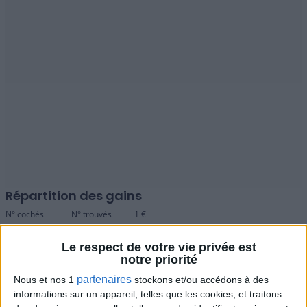
Répartition des gains
N° cochés
N° trouvés
1 €
10
10
200 000 € cash ou 10 000 € par an à vie
Le respect de votre vie privée est
notre priorité
9
2 000 €
partenaires
Nous et nos 1
stockons et/ou accédons à des
8
150 €
informations sur un appareil, telles que les cookies, et traitons
7
15 €