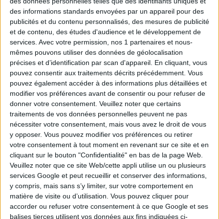
des données personnelles telles que des identifiants uniques et
des informations standards envoyées par un appareil pour des
6
5 €
publicités et du contenu personnalisés, des mesures de publicité
5
2 €
et de contenu, des études d'audience et le développement de
services.
Avec votre permission, nos 1 partenaires et nous-
0
2 €
mêmes pouvons utiliser des données de géolocalisation
précises et d’identification par scan d'appareil. En cliquant, vous
9
9
30 000 €
pouvez consentir aux traitements décrits précédemment. Vous
8
100 €
pouvez également accéder à des informations plus détaillées et
modifier vos préférences avant de consentir ou pour refuser de
7
25 €
donner votre consentement.
Veuillez noter que certains
6
8 €
traitements de vos données personnelles peuvent ne pas
nécessiter votre consentement, mais vous avez le droit de vous
5
2 €
y opposer. Vous pouvez modifier vos préférences ou retirer
4
1 €
votre consentement à tout moment en revenant sur ce site et en
cliquant sur le bouton "Confidentialité" en bas de la page Web.
0
2 €
Veuillez noter que ce site Web/cette appli utilise un ou plusieurs
services Google et peut recueillir et conserver des informations,
8
8
8 000 €
y compris, mais sans s’y limiter, sur votre comportement en
7
100 €
matière de visite ou d’utilisation. Vous pouvez cliquer pour
accorder ou refuser votre consentement à ce que Google et ses
6
30 €
balises tierces utilisent vos données aux fins indiquées ci-