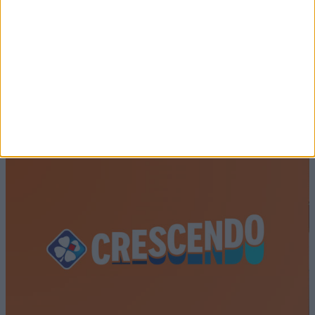
Résultats EuroDreams : Tirage du lundi 3 août
2026