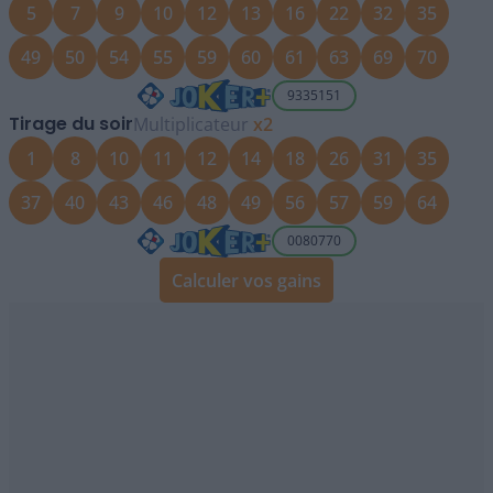
5
7
9
10
12
13
16
22
32
35
49
50
54
55
59
60
61
63
69
70
9335151
Tirage du soir
Multiplicateur
x
2
1
8
10
11
12
14
18
26
31
35
37
40
43
46
48
49
56
57
59
64
0080770
Calculer vos gains