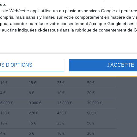
50 €
75 €
125 €
250 €
eb.
 site Web/cette appli utilise un ou plusieurs services Google et peut rec
16 €
24 €
40 €
80 €
ompris, mais sans s’y limiter, sur votre comportement en matière de visit
4 €
6 €
10 €
20 €
pour accorder ou refuser votre consentement à ce que Google et ses b
s aux fins indiquées ci-dessous dans la rubrique de consentement de G
2 €
3 €
5 €
10 €
4 €
6 €
10 €
20 €
16 000 €
24 000 €
40 000 €
80 000 €
200 €
300 €
500 €
1 000 €
US D'OPTIONS
J'ACCEPTE
60 €
90 €
150 €
300 €
10 €
15 €
25 €
50 €
4 €
6 €
10 €
20 €
6 000 €
9 000 €
15 000 €
30 000 €
180 €
270 €
450 €
900 €
10 €
15 €
25 €
50 €
4 €
6 €
10 €
20 €