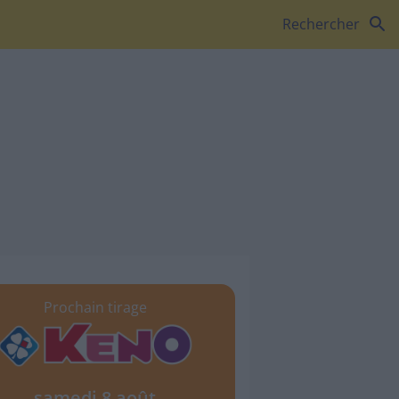
search
Rechercher
Prochain tirage
samedi 8 août