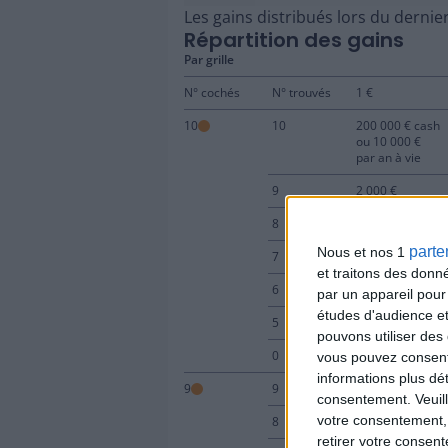
Les gains distribués lors du dernie
Répartition des gains
Par grille
N° cochés
N° trouvés
1 €
10
10
200 000 € cash
ou 10 000 €
par an à vie
9
2 000 €
8
150 €
parte
Nous et nos 1
7
15 €
et traitons des donn
6
5 €
par un appareil pour
études d'audience e
5
2 €
pouvons utiliser des 
0
2 €
vous pouvez consent
informations plus dé
9
9
30 000 €
consentement.
Veuil
votre consentement,
8
100 €
retirer votre consen