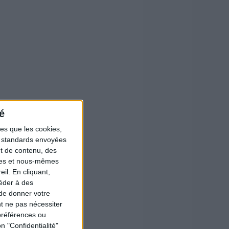
é
les que les cookies,
ns standards envoyées
et de contenu, des
ires et nous-mêmes
il. En cliquant,
éder à des
 de donner votre
t ne pas nécessiter
préférences ou
n "Confidentialité"