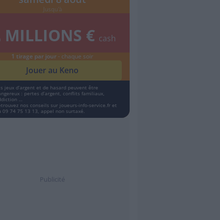
Jusqu'à
2
MILLIONS €
cash
1 tirage par jour
- chaque soir
Jouer au Keno
es jeux d’argent et de hasard peuvent être
ngereux : pertes d’argent, conflits familiaux,
ddiction …
etrouvez nos conseils sur
joueurs-info-service.fr
et
u 09 74 75 13 13, appel non surtaxé.