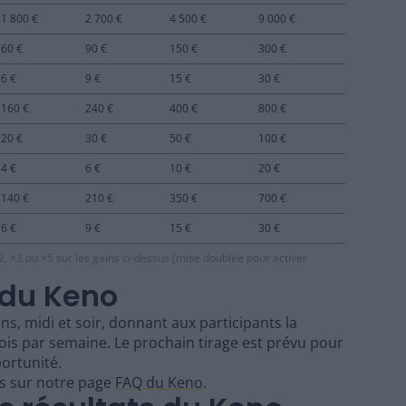
1 800 €
2 700 €
4 500 €
9 000 €
60 €
90 €
150 €
300 €
6 €
9 €
15 €
30 €
160 €
240 €
400 €
800 €
20 €
30 €
50 €
100 €
4 €
6 €
10 €
20 €
140 €
210 €
350 €
700 €
6 €
9 €
15 €
30 €
×2, ×3 ou ×5 sur les gains ci-dessus (mise doublée pour activer
 du Keno
ns, midi et soir, donnant aux participants la
ois par semaine. Le prochain tirage est prévu pour
ortunité.
s sur notre page
FAQ du Keno
.