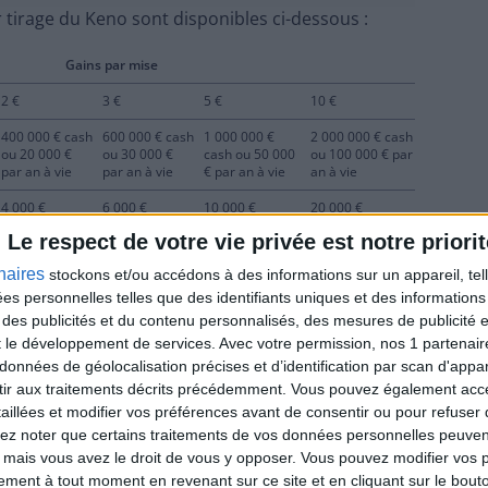
r tirage du Keno sont disponibles ci-dessous :
Gains par mise
2 €
3 €
5 €
10 €
400 000 € cash
600 000 € cash
1 000 000 €
2 000 000 € cash
ou 20 000 €
ou 30 000 €
cash ou 50 000
ou 100 000 € par
par an à vie
par an à vie
€ par an à vie
an à vie
4 000 €
6 000 €
10 000 €
20 000 €
Le respect de votre vie privée est notre priorit
300 €
450 €
750 €
1 500 €
naires
stockons et/ou accédons à des informations sur un appareil, tel
30 €
45 €
75 €
150 €
ées personnelles telles que des identifiants uniques et des informatio
10 €
15 €
25 €
50 €
 des publicités et du contenu personnalisés, des mesures de publicité 
t le développement de services.
Avec votre permission, nos 1 partena
4 €
6 €
10 €
20 €
données de géolocalisation précises et d’identification par scan d'appare
4 €
6 €
10 €
20 €
ir aux traitements décrits précédemment. Vous pouvez également acc
taillées et modifier vos préférences avant de consentir ou pour refuser
60 000 €
90 000 €
150 000 €
300 000 €
lez noter que certains traitements de vos données personnelles peuven
 mais vous avez le droit de vous y opposer. Vous pouvez modifier vos 
200 €
300 €
500 €
1 000 €
tement à tout moment en revenant sur ce site et en cliquant sur le bouto