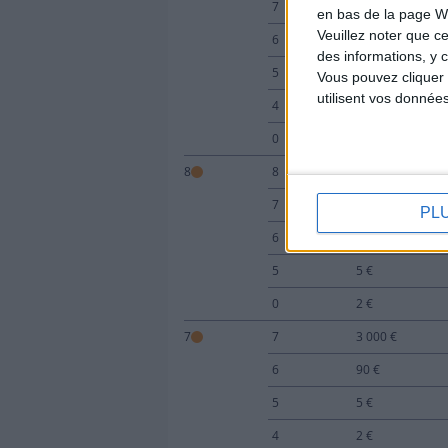
7
25 €
en bas de la page W
Veuillez noter que ce
6
8 €
des informations, y c
5
2 €
Vous pouvez cliquer 
utilisent vos donnée
4
1 €
0
2 €
8
8
8 000 €
7
100 €
PL
6
30 €
5
5 €
0
2 €
7
7
3 000 €
6
90 €
5
5 €
4
2 €