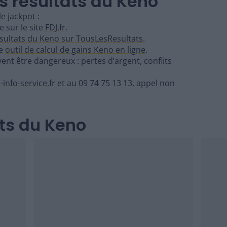
s résultats du Keno
e jackpot :
 sur le site
FDJ.fr
.
sultats du Keno sur TousLesResultats
.
re
outil de calcul de gains Keno en ligne
.
ent être dangereux : pertes d’argent, conflits
-info-service.fr
et au 09 74 75 13 13, appel non
ats du Keno