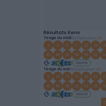
Résultats Keno
Tirage du midi
Multiplicateur
x5
3
6
8
11
25
26
3
45
49
52
58
59
62
6
9382978
Tirage du soir
Multiplicateur
x5
5
10
13
15
20
22
2
45
46
48
58
62
66
6
9085339
C