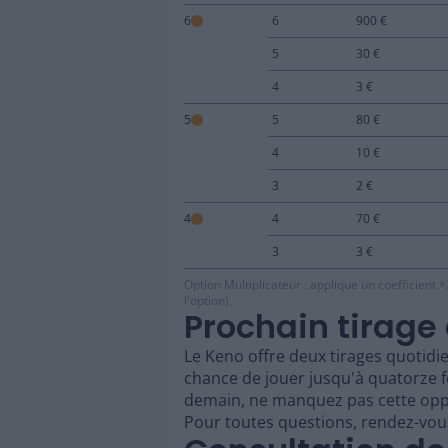
6
6
900 €
5
30 €
4
3 €
5
5
80 €
4
10 €
3
2 €
4
4
70 €
3
3 €
Option Multiplicateur : applique un coefficient 
l'option).
Prochain tirage
Le Keno offre deux tirages quotidie
chance de jouer jusqu'à quatorze f
demain, ne manquez pas cette opp
Pour toutes questions, rendez-vou