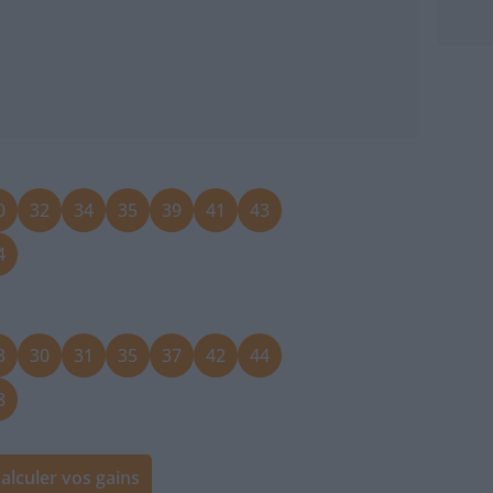
0
32
34
35
39
41
43
4
3
30
31
35
37
42
44
8
alculer vos gains