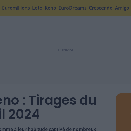
Euromillions
Loto
Keno
EuroDreams
Crescendo
Amigo
no : Tirages du
il 2024
 comme à leur habitude captivé de nombreux