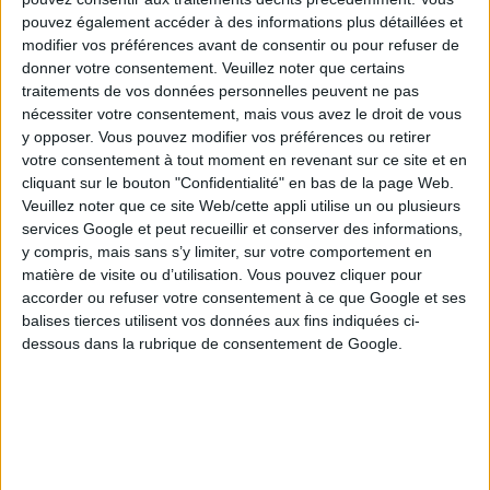
pouvez également accéder à des informations plus détaillées et
modifier vos préférences avant de consentir ou pour refuser de
donner votre consentement.
Veuillez noter que certains
traitements de vos données personnelles peuvent ne pas
nécessiter votre consentement, mais vous avez le droit de vous
y opposer. Vous pouvez modifier vos préférences ou retirer
votre consentement à tout moment en revenant sur ce site et en
cliquant sur le bouton "Confidentialité" en bas de la page Web.
Veuillez noter que ce site Web/cette appli utilise un ou plusieurs
services Google et peut recueillir et conserver des informations,
y compris, mais sans s’y limiter, sur votre comportement en
Voici la répartition des gains pour le tirage Keno du
matière de visite ou d’utilisation. Vous pouvez cliquer pour
samedi 20 juin 2026 :
accorder ou refuser votre consentement à ce que Google et ses
Répartition des gains
balises tierces utilisent vos données aux fins indiquées ci-
dessous dans la rubrique de consentement de Google.
N° cochés
N° trouvés
1 €
10
10
200 000 € cash ou 10 000 € par an à vie
9
2 000 €
8
150 €