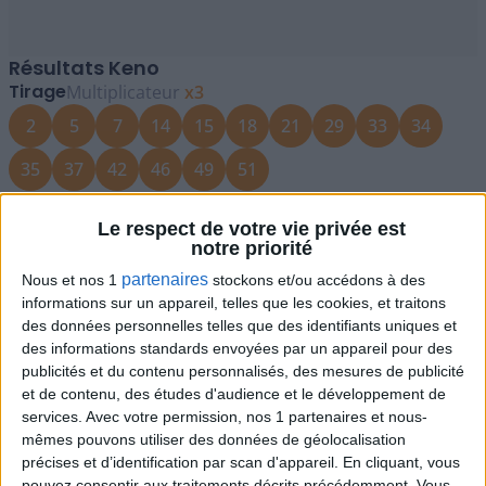
Résultats Keno
Tirage
Multiplicateur
x3
2
5
7
14
15
18
21
29
33
34
35
37
42
46
49
51
4128521
Le respect de votre vie privée est
Calculer vos gains
notre priorité
Pour le Keno, vous pouvez remplir votre grille soit dans
partenaires
Nous et nos 1
stockons et/ou accédons à des
un point de vente FDJ, soit valider votre grille en ligne sur
informations sur un appareil, telles que les cookies, et traitons
le site de la FDJ ou via l'application mobile.
des données personnelles telles que des identifiants uniques et
Tirage Keno : vérifiez vos gains
des informations standards envoyées par un appareil pour des
publicités et du contenu personnalisés, des mesures de publicité
Si vous pensez avoir coché une partie des numéros
et de contenu, des études d'audience et le développement de
gagnants de ce samedi 20 juin 2026, évaluez vos gains
services.
Avec votre permission, nos 1 partenaires et nous-
grâce à notre
calculateur en ligne
.
mêmes pouvons utiliser des données de géolocalisation
précises et d’identification par scan d'appareil. En cliquant, vous
pouvez consentir aux traitements décrits précédemment. Vous