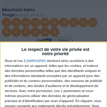
Résultats Keno
Tirage
Multiplicateur
x2
1
9
10
13
19
26
28
31
32
35
36
41
45
50
55
56
9996892
Calculer vos gains
Le respect de votre vie privée est
notre priorité
À chaque tirage Keno, vous pouvez remplir votre grille
partenaires
Nous et nos 1
stockons et/ou accédons à des
dans un point de vente FDJ ou la valider en ligne via le
informations sur un appareil, telles que les cookies, et traitons
site de la FDJ ou l'application FDJ.
Tirage Keno : évaluez vos gains
des données personnelles telles que des identifiants uniques et
des informations standards envoyées par un appareil pour des
Si vous pensez avoir deviné une partie des numéros
publicités et du contenu personnalisés, des mesures de publicité
gagnants de ce samedi 27 juin 2026, évaluez vos gains en
et de contenu, des études d'audience et le développement de
utilisant notre
calculateur en ligne
.
services.
Avec votre permission, nos 1 partenaires et nous-
mêmes pouvons utiliser des données de géolocalisation
précises et d’identification par scan d'appareil. En cliquant, vous
pouvez consentir aux traitements décrits précédemment. Vous