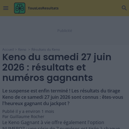
menu
search
Accueil
Keno
Résultats du Keno
Keno du samedi 27 juin
2026 : résultats et
numéros gagnants
Le suspense est enfin terminé ! Les résultats du tirage
Keno de ce samedi 27 juin 2026 sont connus : êtes-vous
l'heureux gagnant du jackpot ?
Publié il y a
environ 1 mois
Par
Guillaume Rocher
Le Keno Gagnant à vie offre également l'option
NUMERO7 : une série de 7 numéros est tirée à chaque