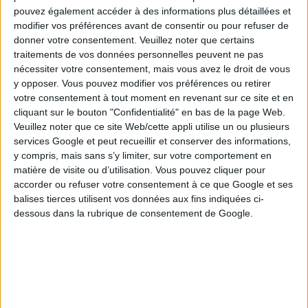
pouvez également accéder à des informations plus détaillées et
modifier vos préférences avant de consentir ou pour refuser de
donner votre consentement.
Veuillez noter que certains
traitements de vos données personnelles peuvent ne pas
nécessiter votre consentement, mais vous avez le droit de vous
y opposer. Vous pouvez modifier vos préférences ou retirer
votre consentement à tout moment en revenant sur ce site et en
cliquant sur le bouton "Confidentialité" en bas de la page Web.
Veuillez noter que ce site Web/cette appli utilise un ou plusieurs
services Google et peut recueillir et conserver des informations,
Voici la répartition des gains du tirage Keno du samedi
y compris, mais sans s’y limiter, sur votre comportement en
27 juin 2026 :
matière de visite ou d’utilisation. Vous pouvez cliquer pour
Répartition des gains
accorder ou refuser votre consentement à ce que Google et ses
balises tierces utilisent vos données aux fins indiquées ci-
N° cochés
N° trouvés
1 €
dessous dans la rubrique de consentement de Google.
10
10
200 000 € cash ou 10 000 € par an à vie
9
2 000 €
8
150 €
7
15 €