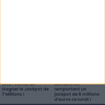
Loto : Participez au
Jackpot Loto du
tirage exceptionnel
samedi 8 août : 8
de 9 millions d'euros
millions d'euros en jeu
ce lundi 10 août !
!
Derniers Résultats du
Loto : Démarrez la
Loto : Tentez de
semaine en
Gagner le Jackpot de
remportant un
7 Millions !
jackpot de 6 millions
d'euros ce lundi !