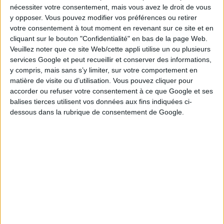
nécessiter votre consentement, mais vous avez le droit de vous
votre chance, pourquoi ne pas participer au prochain
y opposer. Vous pouvez modifier vos préférences ou retirer
tirage Loto ?
votre consentement à tout moment en revenant sur ce site et en
cliquant sur le bouton "Confidentialité" en bas de la page Web.
Veuillez noter que ce site Web/cette appli utilise un ou plusieurs
services Google et peut recueillir et conserver des informations,
y compris, mais sans s’y limiter, sur votre comportement en
matière de visite ou d’utilisation. Vous pouvez cliquer pour
accorder ou refuser votre consentement à ce que Google et ses
balises tierces utilisent vos données aux fins indiquées ci-
dessous dans la rubrique de consentement de Google.
Pour concourir et tenter de remporter ces 19 millions
d'euros, vous devez acheter un ticket Loto au coût de
2,20 €. Si vous êtes tenté par le second tirage, ajoutez
simplement 0,80 €. Cette option vous classe
instantanément parmi les 10 privilégiés susceptibles de