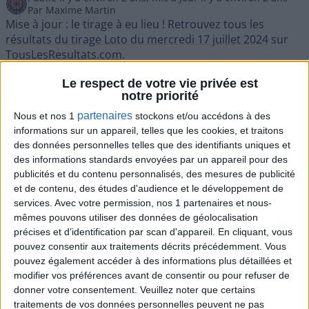
Par
Maxime Martin
Mise à jour : le tirage à eu lieu ! Retrouvez tous les
résultats du tirage Loto du mercredi 17 juillet 2024
sur
TousLesResultats.com
.
Ce mercredi 17 juillet 2024 marque la continuité de
Le respect de votre vie privée est
l'excitation pour le jackpot Loto qui a augmenté encore
notre priorité
plus. Suite au
tirage du lundi 15 juillet
, où aucun gagnant
n'a revendiqué les 18 millions d'euros en jeu, le montant
partenaires
Nous et nos 1
stockons et/ou accédons à des
disponible a bondi à une stupéfiante somme de 19
informations sur un appareil, telles que les cookies, et traitons
millions d'euros ! Saisissez dès maintenant cette chance
des données personnelles telles que des identifiants uniques et
extraordinaire en jouant via l'app FDJ ou auprès d'un
des informations standards envoyées par un appareil pour des
publicités et du contenu personnalisés, des mesures de publicité
détaillant FDJ.
Devenez l'heureux millionnaire du
et de contenu, des études d'audience et le développement de
services.
Avec votre permission, nos 1 partenaires et nous-
Loto !
mêmes pouvons utiliser des données de géolocalisation
Avec un jackpot de 19 millions d'euros, le tirage de ce
précises et d’identification par scan d'appareil. En cliquant, vous
Loto peut radicalement changer votre quotidien en vous
pouvez consentir aux traitements décrits précédemment. Vous
offrant une existence des plus confortables pour les
pouvez également accéder à des informations plus détaillées et
années à venir... Cela pourrait être votre tournant pour
modifier vos préférences avant de consentir ou pour refuser de
devenir millionaire. Si vous souhaitez donner une
donner votre consentement.
Veuillez noter que certains
nouvelle chance à votre fortune ou simplement retenter
traitements de vos données personnelles peuvent ne pas