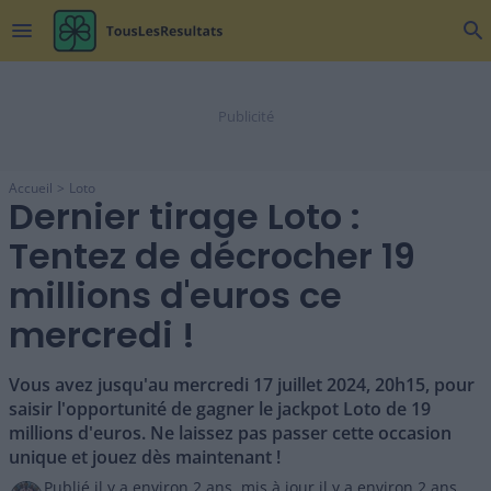
menu
search
Accueil
Loto
Dernier tirage Loto :
Tentez de décrocher 19
millions d'euros ce
mercredi !
Vous avez jusqu'au mercredi 17 juillet 2024, 20h15, pour
saisir l'opportunité de gagner le jackpot Loto de 19
millions d'euros. Ne laissez pas passer cette occasion
unique et jouez dès maintenant !
Publié il y a
environ 2 ans
,
mis à jour il y a
environ 2 ans