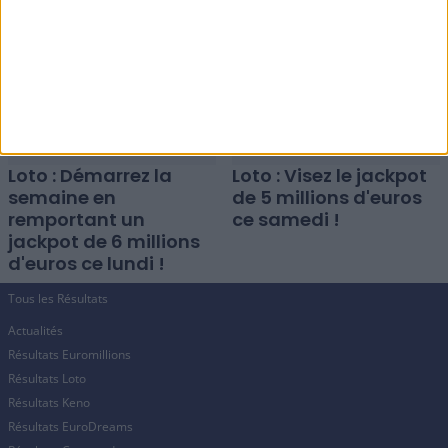
Loto : Démarrez la
Loto : Visez le jackpot
semaine en
de 5 millions d'euros
remportant un
ce samedi !
jackpot de 6 millions
d'euros ce lundi !
Tous les Résultats
Actualités
Résultats Euromillions
Résultats Loto
Résultats Keno
Résultats EuroDreams