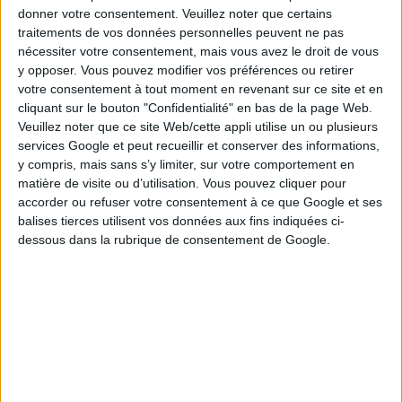
donner votre consentement.
Veuillez noter que certains
traitements de vos données personnelles peuvent ne pas
nécessiter votre consentement, mais vous avez le droit de vous
y opposer. Vous pouvez modifier vos préférences ou retirer
Treize ans après sa création, le Loto passe à deux tirages
votre consentement à tout moment en revenant sur ce site et en
par semaine en avril 1989. Le tirage du samedi soir
cliquant sur le bouton "Confidentialité" en bas de la page Web.
s'ajoute au mercredi. Cette évolution accompagne la
Veuillez noter que ce site Web/cette appli utilise un ou plusieurs
montée en puissance du jeu et la concurrence des
services Google et peut recueillir et conserver des informations,
nouvelles loteries européennes.
y compris, mais sans s’y limiter, sur votre comportement en
2008 : la grande réforme
matière de visite ou d’utilisation. Vous pouvez cliquer pour
Le 6 octobre 2008, le Loto change radicalement de
accorder ou refuser votre consentement à ce que Google et ses
format : passage de 6 numéros parmi 49 à 5 numéros
balises tierces utilisent vos données aux fins indiquées ci-
parmi 49 + 1 numéro chance parmi 10. Le prix passe à 2 €
dessous dans la rubrique de consentement de Google.
la grille. Cette réforme augmente mécaniquement la
difficulté du jackpot et permet des cagnottes plus
élevées. Le minimum garanti passe à 2 millions d'euros.
2017 : le passage à 2,20 €