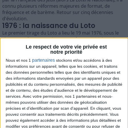
connu plusieurs réformes majeures de format, de
fréquence et de barème. Retour sur cinq décennies
d'évolution.
1976 : la naissance du Loto
Le premier tirage du Loto a lieu le 19 mai 1976, sous le
slogan "Un franc, une chance". Le format initial est de 6
numéros parmi 49, pour 1 franc la grille. Le tirage est
Le respect de votre vie privée est
hebdomadaire, le mercredi soir. La première jackpot
notre priorité
atteint 1,7 million de francs.
partenaires
Nous et nos 1
stockons et/ou accédons à des
1989 : ajout du tirage du samedi
informations sur un appareil, telles que les cookies, et traitons
des données personnelles telles que des identifiants uniques et
des informations standards envoyées par un appareil pour des
publicités et du contenu personnalisés, des mesures de publicité
et de contenu, des études d'audience et le développement de
services.
Avec votre permission, nos 1 partenaires et nous-
mêmes pouvons utiliser des données de géolocalisation
précises et d’identification par scan d'appareil. En cliquant, vous
pouvez consentir aux traitements décrits précédemment. Vous
pouvez également accéder à des informations plus détaillées et
modifier vos préférences avant de consentir ou pour refuser de