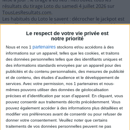
résultats du tirage Loto du samedi 4 juillet 2026
sur
TousLesResultats.com
.
Les habitués du Loto le savent : décrocher le jackpot est
une affaire de chance ! Ces derniers temps, il semble que
cette chance soit destinée à un heureux futur gagnant.
Le respect de votre vie privée est
En effet, lors du dernier
tirage du mercredi 1 juillet
, le
notre priorité
jackpot de 2 millions d'euros n'a pas été remporté. Le
partenaires
Nous et nos 1
stockons et/ou accédons à des
montant est donc en jeu à nouveau, promettant une
informations sur un appareil, telles que les cookies, et traitons
récompense exceptionnelle aux participants du prochain
des données personnelles telles que des identifiants uniques et
tirage Loto. Ainsi, le samedi 4 juillet, celui ou celle qui
des informations standards envoyées par un appareil pour des
réussira à trouver la combinaison gagnante s'offrira une
publicités et du contenu personnalisés, des mesures de publicité
somme impressionnante de 2 millions d'euros. Tentant,
et de contenu, des études d'audience et le développement de
n'est-ce pas ?
services.
Avec votre permission, nos 1 partenaires et nous-
Loto : Comment empocher les 2
mêmes pouvons utiliser des données de géolocalisation
millions d'euros ?
précises et d’identification par scan d'appareil. En cliquant, vous
pouvez consentir aux traitements décrits précédemment. Vous
Pour ce tirage, le jackpot du Loto offre 2 millions d'euros,
pouvez également accéder à des informations plus détaillées et
une somme capable de transformer une vie... Peut-être
modifier vos préférences avant de consentir ou pour refuser de
est-ce votre tour de la remporter. Si vous êtes prêt à
donner votre consentement.
Veuillez noter que certains
tenter votre chance ou si vous désirez rejouer, inscrivez-
traitements de vos données personnelles peuvent ne pas