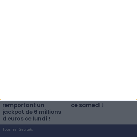
Jackpot Loto du
Derniers Résultats du
samedi 8 août : 8
Loto : Tentez de
millions d'euros en jeu
Gagner le Jackpot de
!
7 Millions !
Loto : Démarrez la
Loto : Visez le jackpot
semaine en
de 5 millions d'euros
remportant un
ce samedi !
jackpot de 6 millions
d'euros ce lundi !
Tous les Résultats