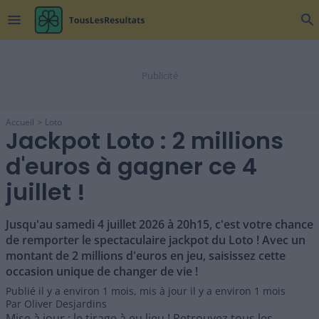
menu
search
Accueil
Loto
Jackpot Loto : 2 millions
d'euros à gagner ce 4
juillet !
Jusqu'au samedi 4 juillet 2026 à 20h15, c'est votre chance
de remporter le spectaculaire jackpot du Loto ! Avec un
montant de 2 millions d'euros en jeu, saisissez cette
occasion unique de changer de vie !
Publié il y a
environ 1 mois
,
mis à jour il y a
environ 1 mois
Par
Oliver Desjardins
Mise à jour : le tirage à eu lieu ! Retrouvez tous les