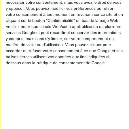
vous pour le prochain tirage du Loto.
nécessiter votre consentement, mais vous avez le droit de vous
y opposer. Vous pouvez modifier vos préférences ou retirer
votre consentement à tout moment en revenant sur ce site et en
cliquant sur le bouton "Confidentialité" en bas de la page Web.
Veuillez noter que ce site Web/cette appli utilise un ou plusieurs
services Google et peut recueillir et conserver des informations,
y compris, mais sans s’y limiter, sur votre comportement en
matière de visite ou d’utilisation. Vous pouvez cliquer pour
accorder ou refuser votre consentement à ce que Google et ses
balises tierces utilisent vos données aux fins indiquées ci-
dessous dans la rubrique de consentement de Google.
Pour participer et espérer toucher les 2 millions d'euros,
achetez simplement un ticket au prix de 2,20 €. Intéressé
par le second tirage ? Ajoutez 0,80 € à votre participation.
Cette option vous permet d’éventuellement devenir l'un
des 10 heureux élus à remporter 20 000 €. Pour jouer,
retrouvez l'application FDJ, le site en ligne ou votre point
de vente FDJ le plus proche.