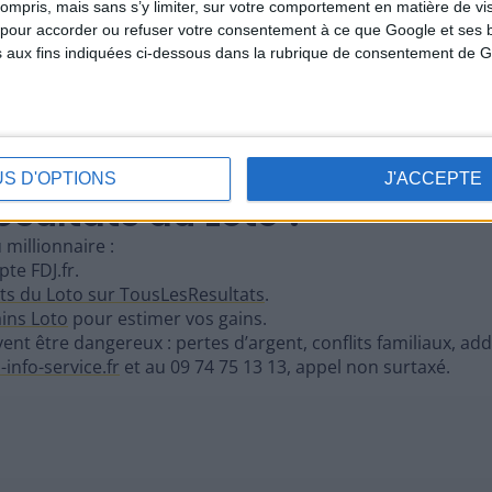
ompris, mais sans s’y limiter, sur votre comportement en matière de visit
pour accorder ou refuser votre consentement à ce que Google et ses b
s aux fins indiquées ci-dessous dans la rubrique de consentement de G
ription et validez en cliquant sur "Créer un Compte".
éparez-vous pour le tirage.
lles avant 20h15 pour être éligible au tirage de 4 millions d'e
 tirage pour 0,80€, vous aurez aussi un code pour le tirage
US D'OPTIONS
J'ACCEPTE
ésultats du Loto ?
 millionnaire :
te FDJ.fr.
ats du Loto sur TousLesResultats
.
ains Loto
pour estimer vos gains.
ent être dangereux : pertes d’argent, conflits familiaux, add
-info-service.fr
et au 09 74 75 13 13, appel non surtaxé.