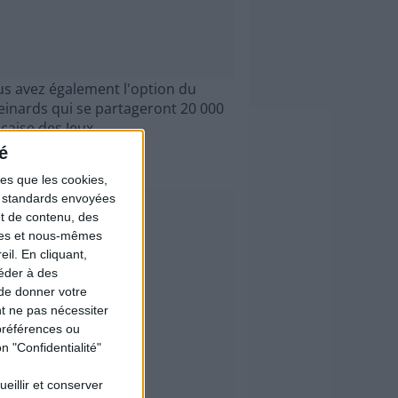
Vous avez également l'option du
veinards qui se partageront 20 000
çaise des Jeux.
é
les que les cookies,
ns standards envoyées
et de contenu, des
ires et nous-mêmes
il. En cliquant,
éder à des
 de donner votre
t ne pas nécessiter
préférences ou
n "Confidentialité"
ueillir et conserver