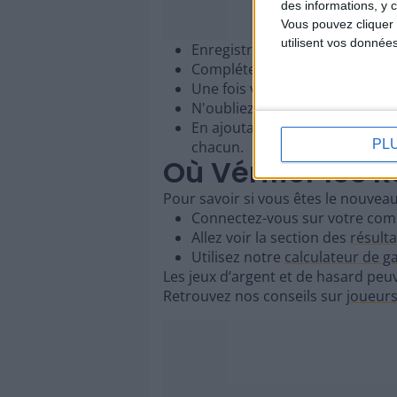
des informations, y c
Vous pouvez cliquer 
utilisent vos donnée
Enregistrez-vous sur
FDJ.fr
.
Complétez le formulaire d'insc
Une fois votre compte crée, pr
N'oubliez pas de remplir vos gri
En ajoutant l'option du second
PL
chacun.
Où Vérifier les R
Pour savoir si vous êtes le nouveau
Connectez-vous sur votre comp
Allez voir la section des
résult
Utilisez notre
calculateur de g
Les jeux d’argent et de hasard peuv
Retrouvez nos conseils sur
joueurs