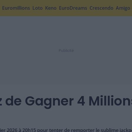
Euromillions
Loto
Keno
EuroDreams
Crescendo
Amigo
z de Gagner 4 Millio
er 2026 à 20h15 pour tenter de remporter le sublime jackpo