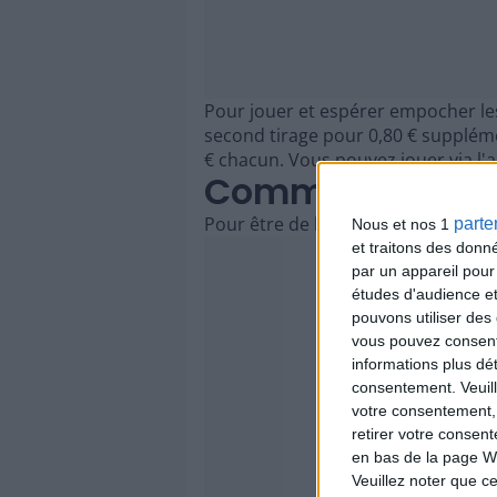
Pour jouer et espérer empocher les 
second tirage pour 0,80 € supplémen
€ chacun. Vous pouvez jouer via l'a
Comment Partici
Pour être de la partie ce samedi 10 
parte
Nous et nos 1
et traitons des donn
par un appareil pour
études d'audience e
pouvons utiliser des 
vous pouvez consent
informations plus dé
consentement.
Veuil
votre consentement,
retirer votre consen
en bas de la page W
Veuillez noter que ce