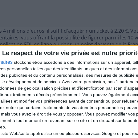
4 millions d'euros, il suffit d'acquérir un ticket à 2,20 €. 
taires, vous offrant la possibilité de figurer parmi les 10 
pplication FDJ, en ligne ou dans un point de vente de la Fran
per au Loto en Ligne ?
Le respect de votre vie privée est notre priorit
janvier 2026 sur FDJ.fr, rien de plus simple :
naires
stockons et/ou accédons à des informations sur un appareil, tel
ées personnelles telles que des identifiants uniques et des informatio
 des publicités et du contenu personnalisés, des mesures de publicité 
t le développement de services.
Avec votre permission, nos 1 partena
données de géolocalisation précises et d’identification par scan d'appare
ir aux traitements décrits précédemment. Vous pouvez également acc
taillées et modifier vos préférences avant de consentir ou pour refuser
lez noter que certains traitements de vos données personnelles peuven
 mais vous avez le droit de vous y opposer. Vous pouvez modifier vos 
tement à tout moment en revenant sur ce site et en cliquant sur le bouto
eb.
 site Web/cette appli utilise un ou plusieurs services Google et peut rec