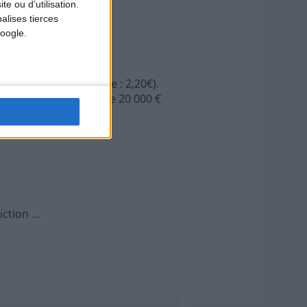
e ou d’utilisation.
alises tierces
oogle.
uros (prix d'une grille : 2,20€).
 sortant 10 gagnants de 20 000 €
iction …