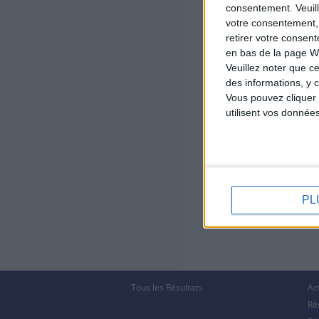
consentement.
Veuil
votre consentement,
retirer votre consen
en bas de la page W
Veuillez noter que ce
des informations, y c
Vous pouvez cliquer 
utilisent vos donnée
PL
Tous les Résultats
Ac
Ré