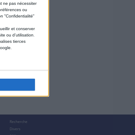
t ne pas nécessiter
préférences ou
n "Confidentialité"
ueillir et conserver
e ou d’utilisation.
alises tierces
oogle.
Recherche
Divers