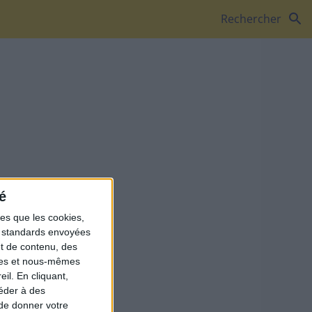
search
Rechercher
é
les que les cookies,
ns standards envoyées
et de contenu, des
ires et nous-mêmes
il. En cliquant,
éder à des
 de donner votre