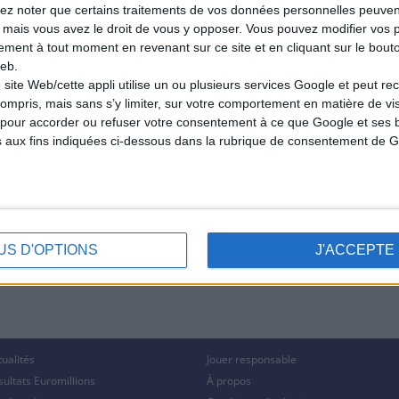
lez noter que certains traitements de vos données personnelles peuven
 mais vous avez le droit de vous y opposer. Vous pouvez modifier vos 
tement à tout moment en revenant sur ce site et en cliquant sur le bouto
eb.
 site Web/cette appli utilise un ou plusieurs services Google et peut rec
ompris, mais sans s’y limiter, sur votre comportement en matière de visit
pour accorder ou refuser votre consentement à ce que Google et ses b
s aux fins indiquées ci-dessous dans la rubrique de consentement de G
US D'OPTIONS
J'ACCEPTE
tualités
Jouer responsable
sultats Euromillions
À propos