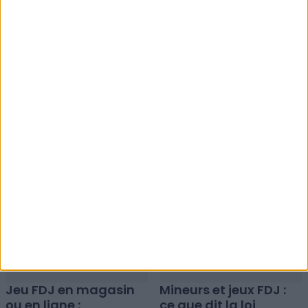
Sur le même thème
Comment retirer ses
Offrir un ticket FDJ :
gains du compte FDJ
règles et fiscalité du
vers son compte
don
bancaire
Jeu FDJ en magasin
Mineurs et jeux FDJ :
ou en ligne :
ce que dit la loi