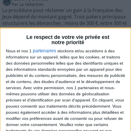
Par
La rédaction
La procédure pour réclamer un gain à la Française des
Jeux dépend du montant gagné. Trois paliers principaux
structurent les démarches : moins de 300 €, entre 300 et
30 000 €, et au-delà de 30 000 €. Voici les étapes pour
chacun.
Le respect de votre vie privée est
Gains jusqu'à 300 €
notre priorité
Pour tout gain inférieur ou égal à 300 €, il suffit de
partenaires
Nous et nos 1
stockons et/ou accédons à des
présenter votre ticket gagnant chez n'importe quel
informations sur un appareil, telles que les cookies, et traitons
détaillant FDJ. Le paiement est immédiat, en espèces ou
des données personnelles telles que des identifiants uniques et
par bon de crédit. Si vous avez joué en ligne, le gain est
des informations standards envoyées par un appareil pour des
automatiquement crédité sur votre compte FDJ.
publicités et du contenu personnalisés, des mesures de publicité
Gains entre 300 € et 30 000 €
et de contenu, des études d'audience et le développement de
services.
Avec votre permission, nos 1 partenaires et nous-
mêmes pouvons utiliser des données de géolocalisation
précises et d’identification par scan d'appareil. En cliquant, vous
pouvez consentir aux traitements décrits précédemment. Vous
pouvez également accéder à des informations plus détaillées et
modifier vos préférences avant de consentir ou pour refuser de
donner votre consentement.
Veuillez noter que certains
traitements de vos données personnelles peuvent ne pas