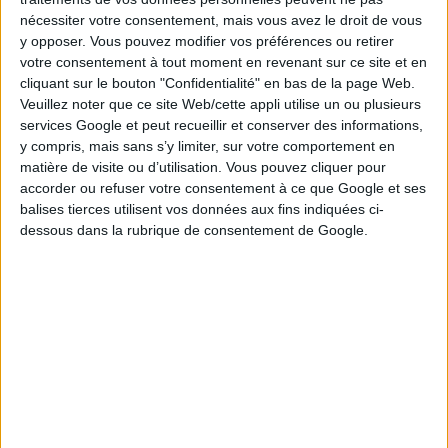
nécessiter votre consentement, mais vous avez le droit de vous
y opposer. Vous pouvez modifier vos préférences ou retirer
votre consentement à tout moment en revenant sur ce site et en
cliquant sur le bouton "Confidentialité" en bas de la page Web.
Veuillez noter que ce site Web/cette appli utilise un ou plusieurs
services Google et peut recueillir et conserver des informations,
Au-delà de 300 €, le ticket doit être présenté chez un
y compris, mais sans s’y limiter, sur votre comportement en
détaillant agréé "point gain" (environ 7 000 points en
matière de visite ou d’utilisation. Vous pouvez cliquer pour
France). Le paiement se fait par virement bancaire sous 1
accorder ou refuser votre consentement à ce que Google et ses
à 5 jours ouvrés. Vous devez fournir une pièce d'identité
balises tierces utilisent vos données aux fins indiquées ci-
et un RIB. La liste des détaillants agréés est disponible
dessous dans la rubrique de consentement de Google.
sur le site de la FDJ.
Gains supérieurs à 30 000 €
Pour les gros gains (jackpot, rangs supérieurs), la
procédure passe par les centres de paiement de la FDJ à
Boulogne-Billancourt ou par rendez-vous personnalisé.
Vous devez téléphoner au numéro indiqué sur la page
"Réclamer un gain" de FDJ.fr et fournir l'ensemble des
justificatifs : ticket, identité, RIB, justificatif de domicile.
Un accompagnement (juridique, fiscal, patrimonial) est