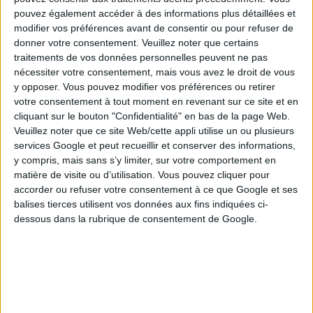
pouvez également accéder à des informations plus détaillées et
modifier vos préférences avant de consentir ou pour refuser de
donner votre consentement.
Veuillez noter que certains
traitements de vos données personnelles peuvent ne pas
nécessiter votre consentement, mais vous avez le droit de vous
y opposer. Vous pouvez modifier vos préférences ou retirer
votre consentement à tout moment en revenant sur ce site et en
cliquant sur le bouton "Confidentialité" en bas de la page Web.
Le ticket est un "titre au porteur" jusqu'à ce qu'il soit
Veuillez noter que ce site Web/cette appli utilise un ou plusieurs
signé. Si vous offrez un ticket non signé à un proche et
services Google et peut recueillir et conserver des informations,
qu'il gagne 1 million d'euros, c'est techniquement le
y compris, mais sans s’y limiter, sur votre comportement en
destinataire qui réclame le gain (puisqu'il détient le ticket
matière de visite ou d’utilisation. Vous pouvez cliquer pour
et le présente). Du point de vue fiscal, ce gain est
accorder ou refuser votre consentement à ce que Google et ses
considéré comme provenant de loterie et exonéré
balises tierces utilisent vos données aux fins indiquées ci-
d'impôt.
dessous dans la rubrique de consentement de Google.
Mais attention au don indirect
L'administration fiscale peut requalifier l'opération en
"donation indirecte" si elle estime que vous avez
délibérément offert le ticket dans le but de transmettre
un patrimoine en échappant aux droits de donation.
Concrètement, ce risque ne se matérialise que pour les