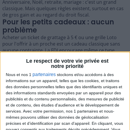
Anniversaire, Noël, retraite, mariage : c'est un grand
classique. Mais quelques règles existent, surtout en cas
de gros gain et au regard du droit fiscal.
Pour les petits cadeaux : aucun
problème
Acheter un ticket de grattage à 5 € ou une grille Loto
pour l'offrir à un proche est un cadeau classique sans
aucune contrainte. La FDJ encourage même ce type
d'achat : des emballages cadeau sont proposés en
Le respect de votre vie privée est
magasin pour Noël et la fête des mères notamment. Si le
notre priorité
bénéficiaire gagne moins de 300 €, il réclame le gain
partenaires
Nous et nos 1
stockons et/ou accédons à des
comme tout porteur de ticket.
Pour les gros gains : la
informations sur un appareil, telles que les cookies, et traitons
des données personnelles telles que des identifiants uniques et
qualification juridique
des informations standards envoyées par un appareil pour des
publicités et du contenu personnalisés, des mesures de publicité
et de contenu, des études d'audience et le développement de
services.
Avec votre permission, nos 1 partenaires et nous-
mêmes pouvons utiliser des données de géolocalisation
précises et d’identification par scan d'appareil. En cliquant, vous
pouvez consentir aux traitements décrits précédemment. Vous