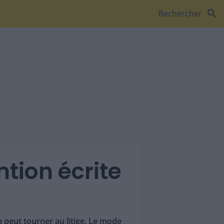
search
Rechercher
tion écrite
n peut tourner au litige. Le mode