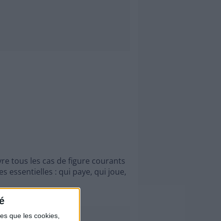
re tous les cas de figure courants
 essentielles : qui paye, qui joue,
é
les que les cookies,