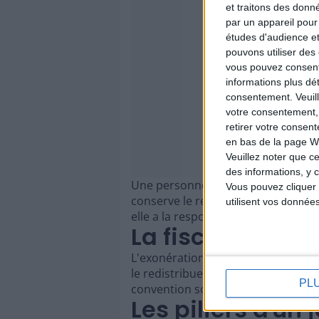
et traitons des donn
par un appareil pour
études d'audience e
pouvons utiliser des 
vous pouvez consent
informations plus dé
consentement.
Veuil
votre consentement,
retirer votre consen
en bas de la page W
Veuillez noter que ce
des informations, y c
Une personne du groupe doit être dés
Vous pouvez cliquer 
conserve le reçu, vérifie les résulta
utilisent vos donnée
elle a la responsabilité matérielle du
La fiscalité du 
L'exonération fiscale du gain s'appl
le redistribue ensuite selon les p
PL
convention soit antérieure au tirag
Les piliers d'un 