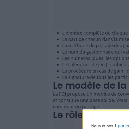
L'identité complète de chaque 
La part de chacun dans la mis
La méthode de partage des gain
Le nom du gestionnaire qui vali
Les numéros joués, les options a
Le calendrier de jeu (combien d
La procédure en cas de gain : 
La signature de tous les partic
Le modèle de la
La FDJ propose un modèle de conven
et constitue une base solide. Vous p
comment on partage.
Le rôle du gesti
parte
Nous et nos 1