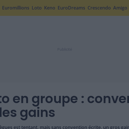
Euromillions
Loto
Keno
EuroDreams
Crescendo
Amigo
to en groupe : conven
des gains
ègues est tentant, mais sans convention écrite, un gros gai