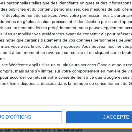
ées personnelles telles que des identifiants uniques et des informatio
 des publicités et du contenu personnalisés, des mesures de publicité 
t le développement de services.
Avec votre permission, nos 1 partena
données de géolocalisation précises et d’identification par scan d'appare
ir aux traitements décrits précédemment. Vous pouvez également acc
taillées et modifier vos préférences avant de consentir ou pour refuser
lez noter que certains traitements de vos données personnelles peuven
 mais vous avez le droit de vous y opposer. Vous pouvez modifier vos 
tement à tout moment en revenant sur ce site et en cliquant sur le bouto
eb.
 site Web/cette appli utilise un ou plusieurs services Google et peut rec
ompris, mais sans s’y limiter, sur votre comportement en matière de visit
ignée gestionnaire : c'est elle qui achète le ticket, le vali
pour accorder ou refuser votre consentement à ce que Google et ses b
ts, et organise la réclamation en cas de gain. Cette personne 
s aux fins indiquées ci-dessous dans la rubrique de consentement de G
 jeu collectif.
jeu en groupe
ique à tous les bénéficiaires de la convention. La FDJ verse l
arts prévues. Cette redistribution n'est pas considérée comm
US D'OPTIONS
J'ACCEPTE
e et signe par tous.
jeu collectif réussi