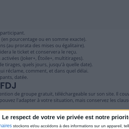
participant.
e (en pourcentage ou en somme exacte).
s (au prorata des mises ou égalitaire).
dera le ticket et conservera le reçu.
ctivées (Joker+, Étoile+, multitirages).
e tirages, quels jours, jusqu'à quelle date).
qui réclame, comment, et dans quel délai.
ipants, datée.
 FDJ
tion de groupe gratuit, téléchargeable sur son site. Il couv
ouvez l'adapter à votre situation, mais conservez les clauses
onnaire
Le respect de votre vie privée est notre priorit
naires
stockons et/ou accédons à des informations sur un appareil, tel