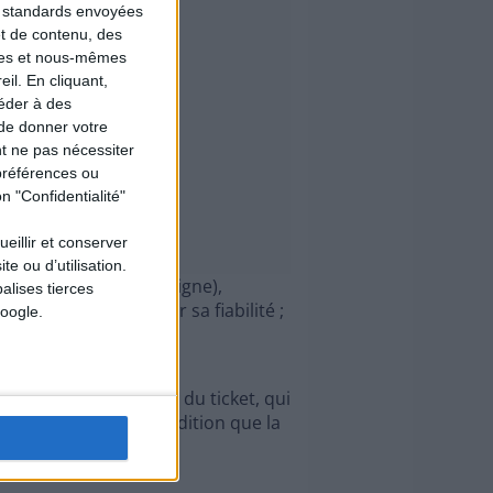
ns standards envoyées
et de contenu, des
ires et nous-mêmes
il. En cliquant,
éder à des
 de donner votre
t ne pas nécessiter
préférences ou
n "Confidentialité"
ueillir et conserver
e ou d’utilisation.
de en magasin (ou en ligne),
alises tierces
doit être choisie pour sa fiabilité ;
oogle.
e gain au gestionnaire du ticket, qui
e une donation, à condition que la