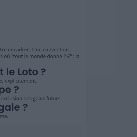
t être encadrée. Une convention
ls où "tout le monde donne 2 €" : la
 le Loto ?
és explicitement.
pe ?
 exclusion des gains futurs.
gale ?
ime.