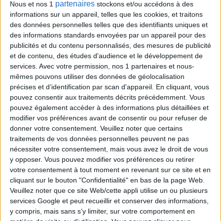
Tirage n°
247
partenaires
Nous et nos 1
stockons et/ou accédons à des
informations sur un appareil, telles que les cookies, et traitons
des données personnelles telles que des identifiants uniques et
2
8
9
14
19
23
25
des informations standards envoyées par un appareil pour des
publicités et du contenu personnalisés, des mesures de publicité
1
3
4
12
28
et de contenu, des études d'audience et le développement de
services.
Avec votre permission, nos 1 partenaires et nous-
Tirage n°
246
mêmes pouvons utiliser des données de géolocalisation
précises et d’identification par scan d'appareil. En cliquant, vous
2
3
7
8
20
21
28
pouvez consentir aux traitements décrits précédemment. Vous
pouvez également accéder à des informations plus détaillées et
modifier vos préférences avant de consentir ou pour refuser de
5
11
14
17
23
donner votre consentement.
Veuillez noter que certains
traitements de vos données personnelles peuvent ne pas
Tirage n°
245
nécessiter votre consentement, mais vous avez le droit de vous
y opposer. Vous pouvez modifier vos préférences ou retirer
2
6
7
9
12
19
20
votre consentement à tout moment en revenant sur ce site et en
cliquant sur le bouton "Confidentialité" en bas de la page Web.
Veuillez noter que ce site Web/cette appli utilise un ou plusieurs
8
15
25
27
28
services Google et peut recueillir et conserver des informations,
y compris, mais sans s’y limiter, sur votre comportement en
Tirage n°
244