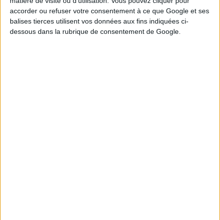
matière de visite ou d’utilisation. Vous pouvez cliquer pour
accorder ou refuser votre consentement à ce que Google et ses
4
14
19
21
22
23
28
balises tierces utilisent vos données aux fins indiquées ci-
dessous dans la rubrique de consentement de Google.
8
20
25
26
27
Tirage n°
243
3
4
6
8
9
19
24
10
16
20
23
25
Tirage n°
242
2
3
10
19
21
22
24
5
9
12
14
27
Tirage n°
241